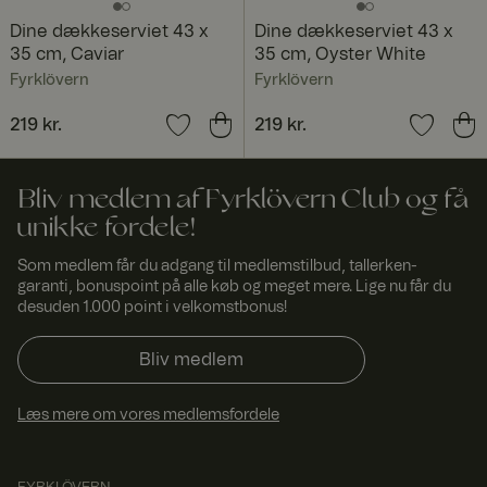
com
browseren.
Associeret
Dine dækkeserviet 43 x
Dine dækkeserviet 43 x
med HAProxy
35 cm, Caviar
35 cm, Oyster White
Load
Balancer-
Fyrklövern
Fyrklövern
softwaren.
Pris
219 kr.
:
219 kr.
Pris
219 kr.
:
219 kr.
FPGSID
29
Denne cookie
Googl
minut
bruges til at
e
.fyrkl
ter
bevare
overn
53
brugersession
.com
seku
stilstanden på
Bliv medlem af Fyrklövern Club og få
nder
tværs af
unikke fordele!
sideanmodnin
ger.
Som medlem får du adgang til medlemstilbud, tallerken-
currency
www.
1 år 1
Bruges til at
garanti, bonuspoint på alle køb og meget mere. Lige nu får du
fyrklo
måne
huske valgt
vern.
d
valuta.
desuden 1.000 point i velkomstbonus!
com
_dcid
1 år 1
Denne cookie
Googl
Bliv medlem
måne
bruges til at
e
.fyrkl
d
identificere
overn
enkelte
Læs mere om vores medlemsfordele
.com
kunder bag en
delt IP-
adresse og
anvende