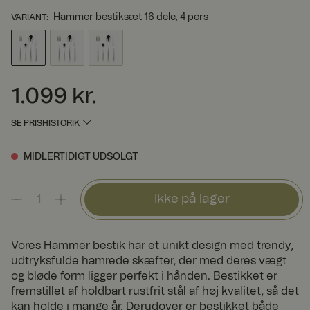
Hammer bestiksæt 16 dele, 4 pers
VARIANT
:
1.099 kr.
Pris
:
1.099 kr.
SE PRISHISTORIK
MIDLERTIDIGT UDSOLGT
Ikke på lager
Vores Hammer bestik har et unikt design med trendy,
udtryksfulde hamrede skæfter, der med deres vægt
og bløde form ligger perfekt i hånden. Bestikket er
fremstillet af holdbart rustfrit stål af høj kvalitet, så det
kan holde i mange år. Derudover er bestikket både