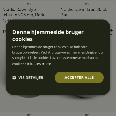
Nordic Dawn dyb
Nordic Dawn krus 35 cl,
tallerken 25 cm, Bark
Bark
Fyrklövern
Fyrklövern
Denne hjemmeside bruger
Pris
179 kr.
:
179 kr.
Pris
129 kr.
:
129 kr.
cookies
Denne hjemmeside bruger cookies til at forbedre
brugeroplevelsen. Ved at bruge vores hjemmeside giver du
samtykke til alle cookies i overensstemmelse med vores
Læs mere
cookiepolitik.
VIS DETALJER
ACCEPTER ALLE
Absolut
Ydeevn
Målretn
Funktio
Uklassif
nødven
e
ing
nalitet
icered
dige
e