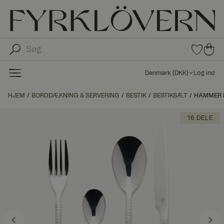
0
0
var
var
e i
er i
fav
Denmark
(
DKK
)
Log ind
oritt
ind
er
kø
HJEM
BORDDÆKNING & SERVERING
BESTIK
BESTIKSÆT
HAMMER B
bs
kur
16 DELE
ve
n