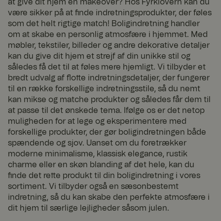
at give dit hjem en makeover? Hos Fyrklövern kan du
culture
office
1 år 1
Norce culture
-
måne
cookie
være sikker på at finde indretningsprodukter, der føles
bee.b
d
som det helt rigtige match! Boligindretning handler
iz
www.
om at skabe en personlig atmosfære i hjemmet. Med
fyrklo
møbler, tekstiler, billeder og andre dekorative detaljer
vern.
com
kan du give dit hjem et strejf af din unikke stil og
således få det til at føles mere hjemligt. Vi tilbyder et
geoipCountry
www.
1 år 1
Norce country
fyrklo
måne
identification
bredt udvalg af flotte indretningsdetaljer, der fungerer
vern.
d
cookie
til en række forskellige indretningsstile, så du nemt
com
kan mikse og matche produkter og således får dem til
_tt_enable_cookie
.fyrkl
2
Denne cookie
at passe til det ønskede tema. Ifølge os er det netop
overn
måne
bruges til at
muligheden for at lege og eksperimentere med
.com
der 4
huske
uger
brugerens
forskellige produkter, der gør boligindretningen både
præferencer
spændende og sjov. Uanset om du foretrækker
vedrørende
brugen af
moderne minimalisme, klassisk elegance, rustik
cookies på
charme eller en skøn blanding af det hele, kan du
hjemmesiden.
finde det rette produkt til din boligindretning i vores
__cf_bm
29
Denne cookie
Cloud
sortiment. Vi tilbyder også en sæsonbestemt
minut
bruges til at
flare
ter
skelne mellem
Inc.
indretning, så du kan skabe den perfekte atmosfære i
.stelg
57
mennesker og
dit hjem til særlige lejligheder såsom julen.
uiden
seku
bots. Dette er
.fyrkl
nder
gavnligt for