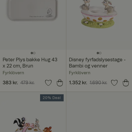
Peter Plys bakke Hug 43
Disney fyrfadslysestage -
x 22 cm, Brun
Bambi og venner
Fyrklövern
Fyrklövern
Nuværende pris
383 kr.
479 kr.
:
Nuværende pris
1.352 kr.
1.690 kr.
:
383 kr.
Tidligere pris
:
479 kr.
1.352 kr.
Tidligere pris
:
1.690 kr.
20% Deal