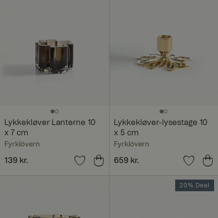
Lykkekløver Lanterne 10
Lykkekløver-lysestage 10
x 7 cm
x 5 cm
Fyrklövern
Fyrklövern
Pris
139 kr.
:
139 kr.
Pris
659 kr.
:
659 kr.
20% Deal