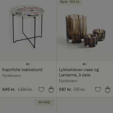
Spar 150 kr.
Kaprifolie bakkebord
Lykkekløver-vase og
Lanterne, 3 dele
Fyrklövern
Fyrklövern
Nuværende pris
645 kr.
1.290 kr.
:
Nuværende pris
587 kr.
737 kr.
:
645 kr.
Tidligere pris
:
587 kr.
Tidligere pris
:
737 kr.
1.290 kr.
NYHED