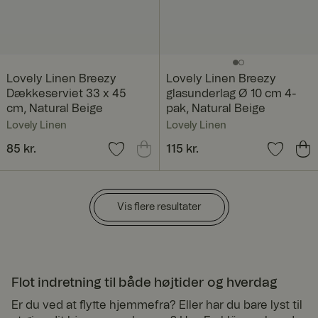
Det er
nødvendigt for
hjemmesidens
sikkerhed og
kan ikke
fravælges.
ASP.NET_SessionId
Sessi
Denne cookie
Micro
Lovely Linen Breezy
Lovely Linen Breezy
on
er indstillet af
soft
Dækkeserviet 33 x 45
glasunderlag Ø 10 cm 4-
Doubleclick og
Corp
cm, Natural Beige
pak, Natural Beige
udfører
orati
oplysninger
on
Lovely Linen
Lovely Linen
www.
om, hvordan
fyrklo
slutbrugeren
Pris
85 kr.
:
85 kr.
Pris
115 kr.
:
115 kr.
vern.
bruger
com
hjemmesiden
og enhver
reklame, som
slutbrugeren
måtte have set
Vis flere resultater
før han
besøgte det
nævnte
websted.
RWuid
www.
Sessi
Norce product
fyrklo
on
recommendati
Flot indretning til både højtider og hverdag
vern.
on service
com
Er du ved at flytte hjemmefra? Eller har du bare lyst til