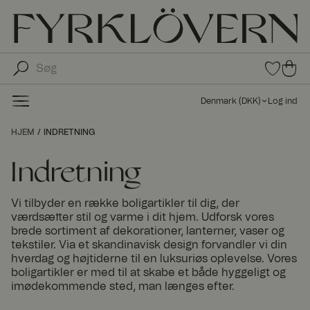
0
0
var
var
e i
er i
fav
Denmark
(
DKK
)
Log ind
oritt
ind
er
kø
HJEM
INDRETNING
bs
kur
Indretning
ve
n
Vi tilbyder en række boligartikler til dig, der
værdsætter stil og varme i dit hjem. Udforsk vores
brede sortiment af dekorationer, lanterner, vaser og
tekstiler. Via et skandinavisk design forvandler vi din
hverdag og højtiderne til en luksuriøs oplevelse. Vores
boligartikler er med til at skabe et både hyggeligt og
imødekommende sted, man længes efter.