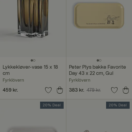
Lykkekløver-vase 15 x 18
Peter Plys bakke Favorite
cm
Day 43 x 22 cm, Gul
Fyrklövern
Fyrklövern
Pris
459 kr.
:
459 kr.
Nuværende pris
383 kr.
479 kr.
:
383 kr.
Tidligere pris
:
479 kr.
20% Deal
20% Deal