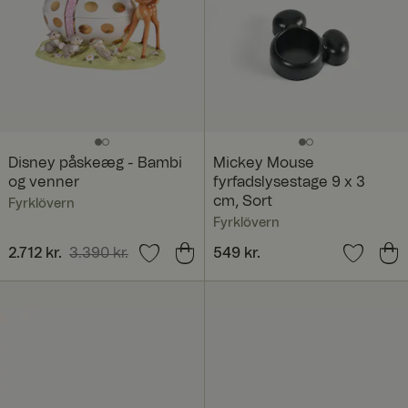
Disney påskeæg - Bambi
Mickey Mouse
og venner
fyrfadslysestage 9 x 3
cm, Sort
Fyrklövern
Fyrklövern
Nuværende pris
2.712 kr.
3.390 kr.
:
Pris
549 kr.
:
549 kr.
2.712 kr.
Tidligere pris
:
3.390 kr.