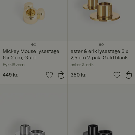
Mickey Mouse lysestage
ester & erik lysestage 6 x
6 x 2 cm, Guld
2,5 cm 2-pak, Guld blank
Fyrklövern
ester & erik
Pris
449 kr.
:
449 kr.
Pris
350 kr.
:
350 kr.