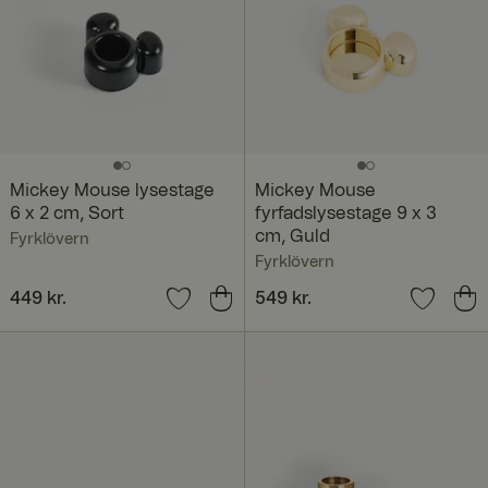
Mickey Mouse lysestage
Mickey Mouse
6 x 2 cm, Sort
fyrfadslysestage 9 x 3
cm, Guld
Fyrklövern
Fyrklövern
Pris
449 kr.
:
449 kr.
Pris
549 kr.
:
549 kr.