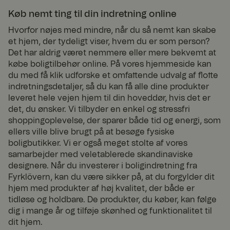
overn
hjemmesiden
.com
for at lave
Køb nemt ting til din indretning online
gyldige
rapporter om
Hvorfor nøjes med mindre, når du så nemt kan skabe
brugen af
et hjem, der tydeligt viser, hvem du er som person?
deres
hjemmeside.
Det har aldrig været nemmere eller mere bekvemt at
købe boligtilbehør online. På vores hjemmeside kan
_pinterest_ct_ua
1 år
Denne cookie
Pinte
indstilles i
rest
du med få klik udforske et omfattende udvalg af flotte
forhold til
Inc.
indretningsdetaljer, så du kan få alle dine produkter
.ct.pi
Pinterest
ntere
Marketing
leveret hele vejen hjem til din hoveddør, hvis det er
st.co
det, du ønsker. Vi tilbyder en enkel og stressfri
m
shoppingoplevelse, der sparer både tid og energi, som
channel
www.
1 år 1
Norce channel
ellers ville blive brugt på at besøge fysiske
fyrklo
måne
cookie
vern.
d
boligbutikker. Vi er også meget stolte af vores
com
samarbejder med veletablerede skandinaviske
designere. Når du investerer i boligindretning fra
Fyrklövern, kan du være sikker på, at du forgylder dit
hjem med produkter af høj kvalitet, der både er
tidløse og holdbare. De produkter, du køber, kan følge
Udby
Udby
Udby
Bes
der /
der /
Udløb
Udløb
der /
Udløb
dig i mange år og tilføje skønhed og funktionalitet til
Navn
Navn
Navn
Beskrivelse
Beskrivelse
kriv
Dom
Dom
sdato
sdato
Dom
sdato
Udby
else
dit hjem.
æne
æne
æne
der /
Udløb