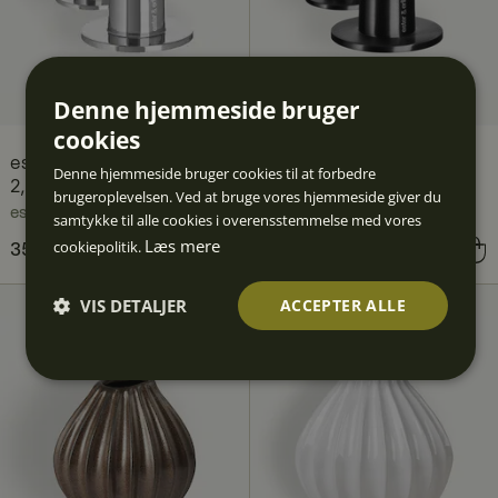
Denne hjemmeside bruger
cookies
ester & erik lysestage 6 x
ester & erik lysestage 6 x
Denne hjemmeside bruger cookies til at forbedre
2,5 cm 2-pak, Sølv blank
2,5 cm 2-pak, Sort mat
brugeroplevelsen. Ved at bruge vores hjemmeside giver du
ester & erik
ester & erik
samtykke til alle cookies i overensstemmelse med vores
Læs mere
cookiepolitik.
Pris
350 kr.
:
350 kr.
Pris
350 kr.
:
350 kr.
VIS DETALJER
ACCEPTER ALLE
Absolut
Ydeevn
Målretn
Funktio
Uklassif
nødven
e
ing
nalitet
icerede
dige