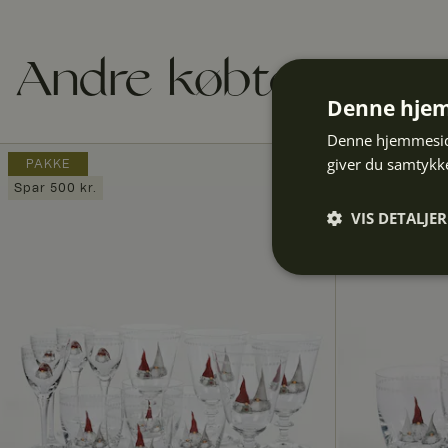
Andre købte også
Denne hjem
Denne hjemmeside
giver du samtykke
PAKKE
Spar 500 kr.
VIS DETALJER
Absolut
nødvendige
Abs