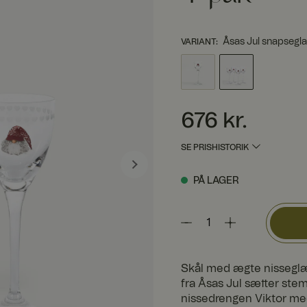
Åsas Jul snapseglas
VARIANT
:
Pris
:
676 kr.
676 kr.
SE PRISHISTORIK
PÅ LAGER
Skål med ægte nisseglæ
fra Åsas Jul sætter stem
nissedrengen Viktor med