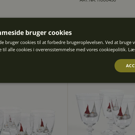
ART. NR
:
11000450
meside bruger cookies
 bruger cookies til at forbedre brugeroplevelsen. Ved at bruge
 til alle cookies i overensstemmelse med vores cookiepolitik.
Læ
ACC
Ydeevne
Målretning
Funktionalitet
olut nødvendige
Ydeevne
Målretning
Funktionalitet
Uklassifice