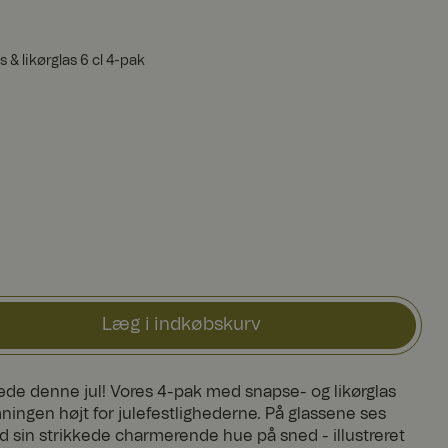
 & likørglas 6 cl 4-pak
Læg i indkøbskurv
de denne jul! Vores 4-pak med snapse- og likørglas
ningen højt for julefestlighederne. På glassene ses
 sin strikkede charmerende hue på sned - illustreret