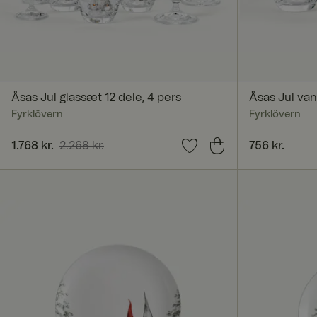
Absolut nødvendige 
Hjemmesiden kan ikk
Navn
Åsas Jul glassæt 12 dele, 4 pers
Åsas Jul van
CookieScriptConse
Fyrklövern
Fyrklövern
Nuværende pris
1.768 kr.
2.268 kr.
:
1.768 kr.
Tidligere pris
:
Pris
756 kr.
:
756 kr.
2.268 kr.
x-ms-routing-nam
SERVERID