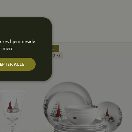
 vores hjemmeside
s mere
PAKKE
Spar 650 kr.
EPTER ALLE
Uklassificerede
rede