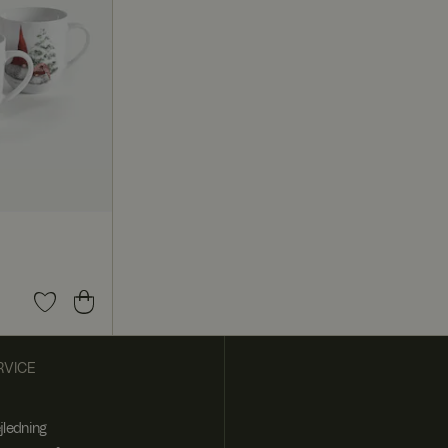
n på tværs af
 en delt IP-adresse
Det er nødvendigt
ysninger om, hvordan
m slutbrugeren
VICE
jledning