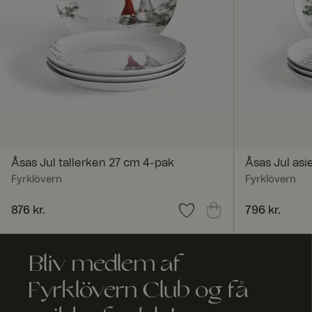
FPGSID
currency
_dcid
ASP.NET_SessionId
Åsas Jul tallerken 27 cm 4-pak
Åsas Jul asi
Fyrklövern
Fyrklövern
Pris
876 kr.
:
876 kr.
Pris
796 kr.
:
796 kr.
RWuid
Bliv medlem af
culture
Fyrklövern Club og få