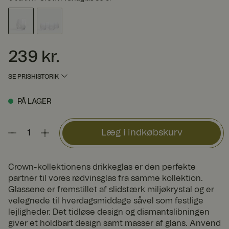
239 kr.
Pris
:
239 kr.
SE PRISHISTORIK
PÅ LAGER
Læg i indkøbskurv
Crown-kollektionens drikkeglas er den perfekte
partner til vores rødvinsglas fra samme kollektion.
Glassene er fremstillet af slidstærk miljøkrystal og er
velegnede til hverdagsmiddage såvel som festlige
lejligheder. Det tidløse design og diamantslibningen
giver et holdbart design samt masser af glans. Anvend