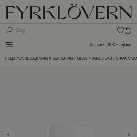
0
0
var
var
e i
er i
fav
Denmark
(
DKK
)
Log ind
oritt
ind
er
kø
HJEM
BORDDÆKNING & SERVERING
GLAS
VANDGLAS
CROWN VAN
bs
kur
ve
n