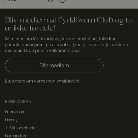
se.
SERVERID
Sessi
Bruges
HAPr
on
normalt til
oxy
Bliv medlem af Fyrklövern Club og få
belastningsaf
Tech
balancering.
unikke fordele!
nolog
Identificerer
ies
den server,
LLC
Som medlem får du adgang til medlemstilbud, tallerken-
www.
der leverede
garanti, bonuspoint på alle køb og meget mere. Lige nu får du
fyrklo
den sidste
vern.
side til
desuden 1.000 point i velkomstbonus!
com
browseren.
Associeret
med HAProxy
Bliv medlem
Load
Balancer-
softwaren.
Læs mere om vores medlemsfordele
FPGSID
29
Denne cookie
Googl
minut
bruges til at
e
.fyrkl
ter
bevare
overn
53
brugersession
FYRKLÖVERN
.com
seku
stilstanden på
nder
tværs af
Impressum
sideanmodnin
ger.
Disney
Til Virksomheder
currency
www.
1 år 1
Bruges til at
fyrklo
måne
huske valgt
Forhandlere