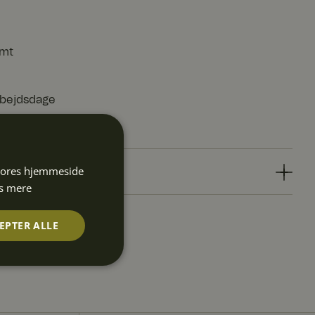
emt
arbejdsdage
 vores hjemmeside
s mere
EPTER ALLE
Uklassificerede