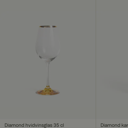
Abs
Absolut nødvendige 
Hjemmesiden kan ikk
Navn
CookieScriptConse
x-ms-routing-nam
SERVERID
Diamond hvidvinsglas 35 cl
Diamond karaf