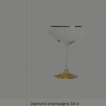
rede
ontoadministration.
t huske præferencer
-Script.com
on er rettet til den
nt brugeroplevelse.
 den server, der
AProxy Load
Diamond champagne 34 cl