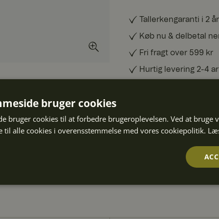
Tallerkengaranti i 2 år
Køb nu & delbetal n
Fri fragt over 599 kr
Hurtig levering 2-4 
30 dages fri returret
meside bruger cookies
 bruger cookies til at forbedre brugeroplevelsen. Ved at bruge
SPECIFIKATIONER
 til alle cookies i overensstemmelse med vores cookiepolitik.
Læ
ART. NR
:
10011714
ACC
Ydeevne
Målretning
Funktionalitet