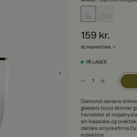
Diamond vandglas 
VARIANT
:
Pris
:
159 kr.
159 kr.
SE PRISHISTORIK
PÅ LAGER
Diamond-seriens drikke
glassets bund skinner g
fremstillet af miljøkrysta
sin klassiske og prakti
danske smykkefirma Dyr
kollektion.