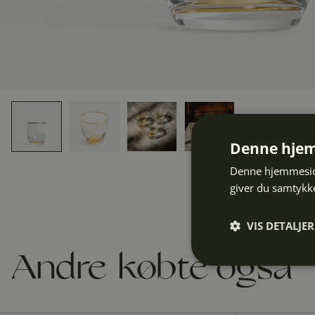
Denne hjem
Denne hjemmeside
giver du samtykke
VIS DETALJER
Andre købte også
Absolut
nødvendige