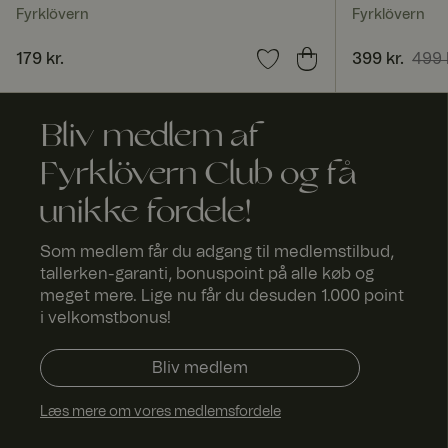
Fyrklövern
Fyrklövern
Pris
179 kr.
:
179 kr.
Nuværende 
399 kr.
499 
499 kr.
FPGSID
Bliv medlem af
Fyrklövern Club og få
currency
unikke fordele!
_dcid
Som medlem får du adgang til medlemstilbud,
tallerken-garanti, bonuspoint på alle køb og
meget mere. Lige nu får du desuden 1.000 point
ASP.NET_SessionId
i velkomstbonus!
Bliv medlem
Læs mere om vores medlemsfordele
RWuid