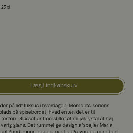
25 cl
Læg i indkøbskurv
byder på lidt luksus i hverdagen! Moments-seriens
plads på spisebordet, hvad enten det er til
esten. Glasset er fremstillet af miljøkrystal af høj
en varig glans. Det rummelige design afspejler Maria
onlighed, mens den diamantindgraverede perlebort