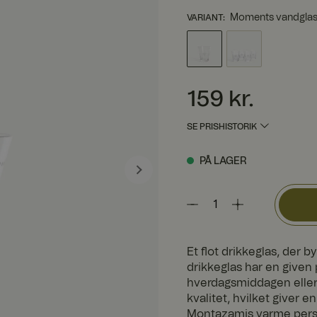
Moments vandglas 
VARIANT
:
Pris
:
159 kr.
159 kr.
SE PRISHISTORIK
PÅ LAGER
Et flot drikkeglas, der 
drikkeglas har en given 
hverdagsmiddagen eller f
kvalitet, hvilket giver 
Montazamis varme pers