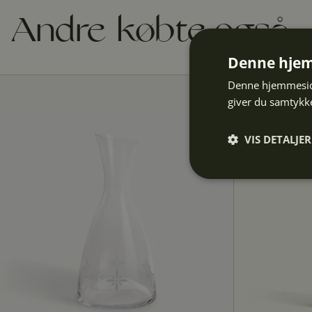
Andre købte også
Denne hjem
Denne hjemmeside
giver du samtykke
VIS DETALJER
Absolut
nødvendige
Abs