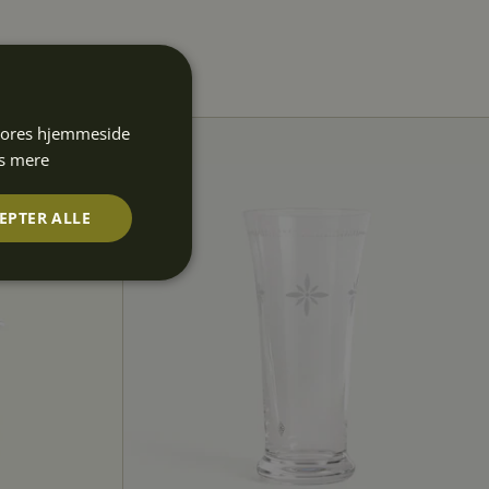
 vores hjemmeside
s mere
EPTER ALLE
Uklassificerede
rede