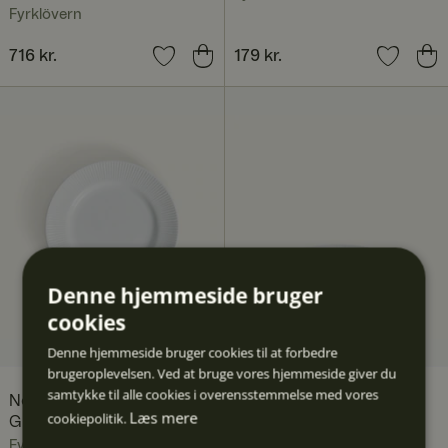
Fyrklövern
Pris
716 kr.
:
716 kr.
Pris
179 kr.
:
179 kr.
Denne hjemmeside bruger
cookies
Denne hjemmeside bruger cookies til at forbedre
brugeroplevelsen. Ved at bruge vores hjemmeside giver du
samtykke til alle cookies i overensstemmelse med vores
Nordic Dawn asiet 21 cm,
Nordic Dawn skål 19 cm,
Læs mere
cookiepolitik.
Glimt
Glimt
Fyrklövern
Fyrklövern