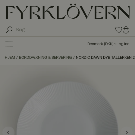
0
0
var
var
e i
er i
fav
Denmark
(
DKK
)
Log ind
oritt
ind
er
kø
HJEM
BORDDÆKNING & SERVERING
NORDIC DAWN DYB TALLERKEN 2
bs
kur
ve
n