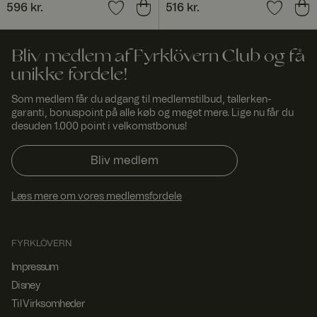
vern.
d
valuta.
Pris
596 kr.
:
596 kr.
Pris
516 kr.
:
516 kr.
com
_dcid
1 år 1
Denne cookie
Googl
måne
bruges til at
e
Bliv medlem af Fyrklövern Club og få
.fyrkl
d
identificere
overn
enkelte
unikke fordele!
.com
kunder bag en
delt IP-
Som medlem får du adgang til medlemstilbud, tallerken-
adresse og
anvende
garanti, bonuspoint på alle køb og meget mere. Lige nu får du
sikkerhedsind
desuden 1.000 point i velkomstbonus!
stillinger på et
pr.
kundebasis.
Bliv medlem
Det er
nødvendigt for
hjemmesiden
s sikkerhed og
Læs mere om vores medlemsfordele
kan ikke
fravælges.
ASP.NET_SessionId
Sessi
Denne cookie
Micro
FYRKLÖVERN
on
er indstillet af
soft
Doubleclick og
Corp
Impressum
udfører
orati
oplysninger
on
Disney
www.
om, hvordan
fyrklo
slutbrugeren
Til Virksomheder
vern.
bruger