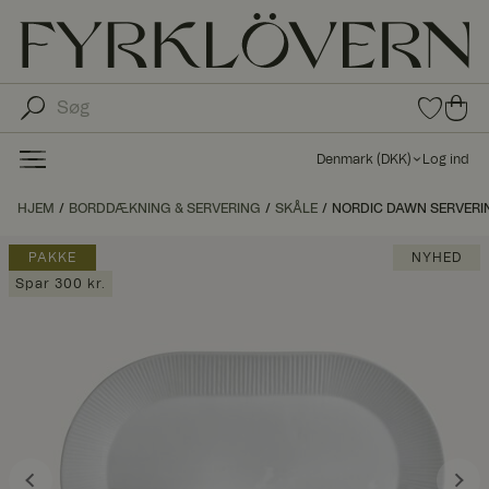
0
0
var
var
e i
er i
fav
Denmark
(
DKK
)
Log ind
oritt
ind
er
kø
HJEM
BORDDÆKNING & SERVERING
SKÅLE
NORDIC DAWN SERVERI
bs
kur
PAKKE
NYHED
ve
Spar 300 kr.
n