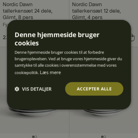
Nordic Dawn
Nordic Dawn
tallerkensæt 24 dele,
tallerkensæt 12 dele,
Glimt, 8 pers
Glimt, 4 pers
Fyrklövern
Fyrklövern
Denne hjemmeside bruger
Nuværende pris
2.716 kr.
3.816 kr.
:
Nuværende pris
1.408 kr.
1.908 kr.
:
cookies
2.716 kr.
Tidligere pris
:
1.408 kr.
Tidligere pris
:
3.816 kr.
1.908 kr.
Denne hjemmeside bruger cookies til at forbedre
brugeroplevelsen. Ved at bruge vores hjemmeside giver du
samtykke til alle cookies i overensstemmelse med vores
Læs mere
cookiepolitik.
VIS DETALJER
ACCEPTER ALLE
Absolut
Ydeevn
Målretn
Funktio
Uklassif
nødven
e
ing
nalitet
icered
dige
e