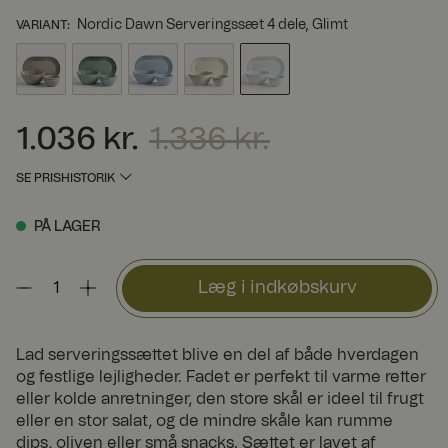
Nordic Dawn Serveringssæt 4 dele, Glimt
VARIANT
:
1.036 kr.
1.336 kr.
Nuværende pris
:
1.036 kr.
Tidligere pris
:
1.336 kr.
SE PRISHISTORIK
PÅ LAGER
Læg i indkøbskurv
Lad serveringssættet blive en del af både hverdagen
og festlige lejligheder. Fadet er perfekt til varme retter
eller kolde anretninger, den store skål er ideel til frugt
eller en stor salat, og de mindre skåle kan rumme
dips, oliven eller små snacks. Sættet er lavet af