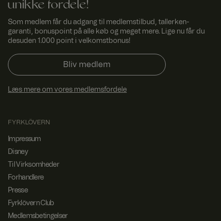
unikke fordele!
FPGSID
29
Denne cookie
Googl
minut
bruges til at
e
Som medlem får du adgang til medlemstilbud, tallerken-
.fyrkl
ter
bevare
overn
53
brugersession
garanti, bonuspoint på alle køb og meget mere. Lige nu får du
.com
seku
stilstanden på
desuden 1.000 point i velkomstbonus!
nder
tværs af
sideanmodnin
ger.
Bliv medlem
currency
www.
1 år 1
Bruges til at
fyrklo
måne
huske valgt
Læs mere om vores medlemsfordele
vern.
d
valuta.
com
_dcid
1 år 1
Denne cookie
Googl
måne
bruges til at
e
FYRKLÖVERN
.fyrkl
d
identificere
overn
enkelte
Impressum
.com
kunder bag en
delt IP-
Disney
adresse og
anvende
Til Virksomheder
sikkerhedsind
Forhandlere
stillinger på et
pr.
Presse
kundebasis.
Det er
Fyrklövern Club
nødvendigt for
hjemmesiden
Medlemsbetingelser