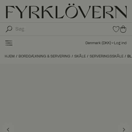
0
0
var
var
e i
er i
fav
Denmark
(
DKK
)
Log ind
oritt
ind
er
kø
HJEM
BORDDÆKNING & SERVERING
SKÅLE
SERVERINGSSKÅLE
BL
bs
kur
ve
n