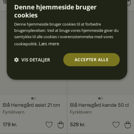
Pris
189 kr.
:
189 kr.
Pris
199 kr.
:
199 kr.
Denne hjemmeside bruger
cookies
Denne hjemmeside bruger cookies til at forbedre
brugeroplevelsen. Ved at bruge vores hjemmeside giver du
samtykke til alle cookies i overensstemmelse med vores
Læs mere
cookiepolitik.
VIS DETALJER
ACCEPTER ALLE
Absolut
Ydeevn
Målretn
Funktio
Uklassif
nødven
e
ing
nalitet
icered
dige
e
Blå Herregård asiet 21 cm
Blå Herregård kande 50 cl
Fyrklövern
Fyrklövern
Pris
179 kr.
:
179 kr.
Pris
529 kr.
:
529 kr.
Absolut nødvendige
Ydeevne
Målretning