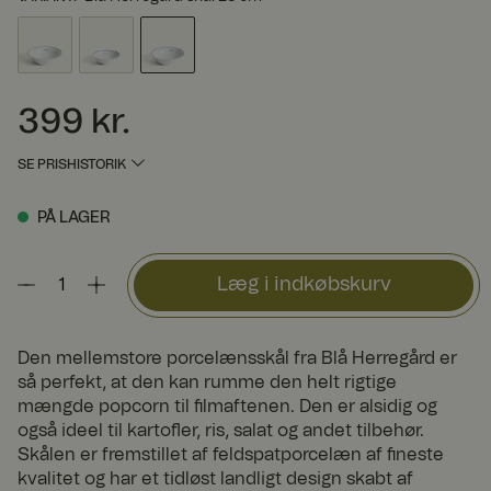
399 kr.
Pris
:
399 kr.
SE PRISHISTORIK
PÅ LAGER
Læg i indkøbskurv
Den mellemstore porcelænsskål fra Blå Herregård er
så perfekt, at den kan rumme den helt rigtige
mængde popcorn til filmaftenen. Den er alsidig og
også ideel til kartofler, ris, salat og andet tilbehør.
Skålen er fremstillet af feldspatporcelæn af fineste
kvalitet og har et tidløst landligt design skabt af