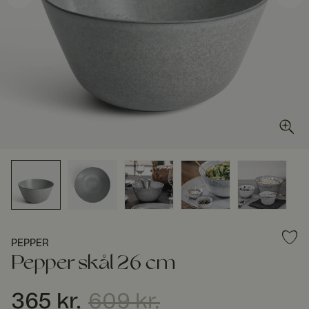
PEPPER
Pepper skål 26 cm
365 kr.
609 kr.
Nuværende pris
:
365 kr.
Tidligere pris
:
609 kr.