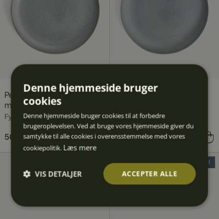
Denne hjemmeside bruger
Pepper Serveringsfad
Pepper serveringsfad 36
cookies
med guldkant 36 cm
cm
Denne hjemmeside bruger cookies til at forbedre
Fyrklövern
Fyrklövern
brugeroplevelsen. Ved at bruge vores hjemmeside giver du
samtykke til alle cookies i overensstemmelse med vores
Nuværende pris
500 kr.
999 kr.
:
Nuværende pris
395 kr.
789 kr.
:
Læs mere
cookiepolitik.
500 kr.
Tidligere pris
:
999 kr.
395 kr.
Tidligere pris
:
789 kr.
30% Deal
VIS DETALJER
ACCEPTER ALLE
Absolut
Ydeevn
Målretn
Funktio
Uklassif
nødven
e
ing
nalitet
icered
dige
e