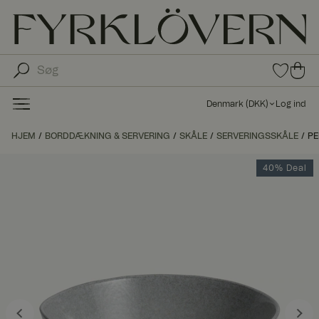
0
0
var
var
e i
er i
fav
Denmark
(
DKK
)
Log ind
oritt
ind
er
kø
HJEM
BORDDÆKNING & SERVERING
SKÅLE
SERVERINGSSKÅLE
PE
bs
kur
40% Deal
ve
n