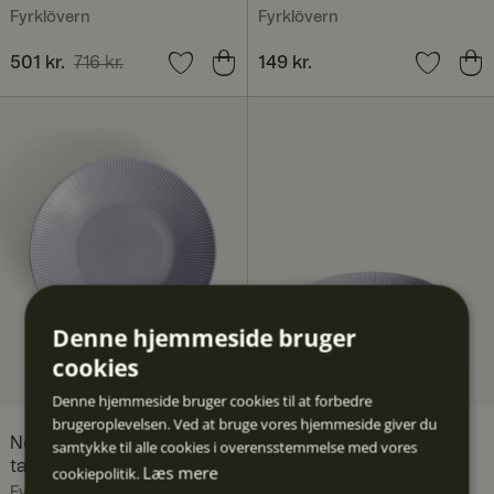
Fyrklövern
Fyrklövern
Nuværende pris
501 kr.
716 kr.
:
Pris
149 kr.
:
149 kr.
501 kr.
Tidligere pris
:
716 kr.
Denne hjemmeside bruger
cookies
Denne hjemmeside bruger cookies til at forbedre
brugeroplevelsen. Ved at bruge vores hjemmeside giver du
Nordic Dawn dyb
Nordic Dawn skål 19 cm,
samtykke til alle cookies i overensstemmelse med vores
tallerken 25 cm, Lyng
Lyng
Læs mere
cookiepolitik.
Fyrklövern
Fyrklövern