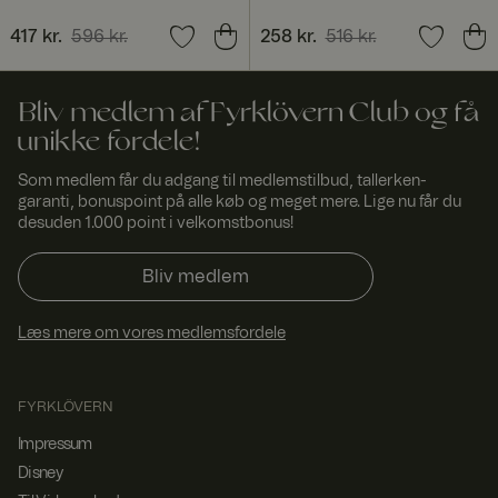
fyrklo
måne
huske valgt
vern.
d
valuta.
Nuværende pris
417 kr.
596 kr.
:
Nuværende pris
258 kr.
516 kr.
:
com
417 kr.
Tidligere pris
:
596 kr.
258 kr.
Tidligere pris
:
516 kr.
_dcid
1 år 1
Denne cookie
Googl
måne
bruges til at
e
.fyrkl
d
identificere
Bliv medlem af Fyrklövern Club og få
overn
enkelte
.com
kunder bag en
unikke fordele!
delt IP-
adresse og
Som medlem får du adgang til medlemstilbud, tallerken-
anvende
garanti, bonuspoint på alle køb og meget mere. Lige nu får du
sikkerhedsind
stillinger på et
desuden 1.000 point i velkomstbonus!
pr.
kundebasis.
Det er
Bliv medlem
nødvendigt for
hjemmesiden
s sikkerhed og
Læs mere om vores medlemsfordele
kan ikke
fravælges.
ASP.NET_SessionId
Sessi
Denne cookie
Micro
on
er indstillet af
soft
FYRKLÖVERN
Doubleclick og
Corp
udfører
orati
Impressum
oplysninger
on
www.
om, hvordan
Disney
fyrklo
slutbrugeren