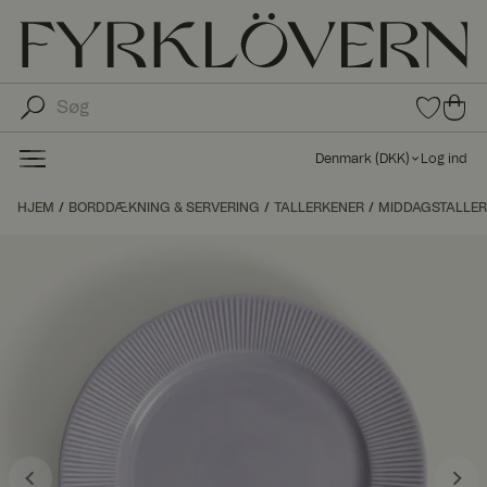
0
0
var
var
e i
er i
fav
Denmark
(
DKK
)
Log ind
oritt
ind
er
kø
HJEM
BORDDÆKNING & SERVERING
TALLERKENER
MIDDAGSTALLE
bs
kur
ve
n