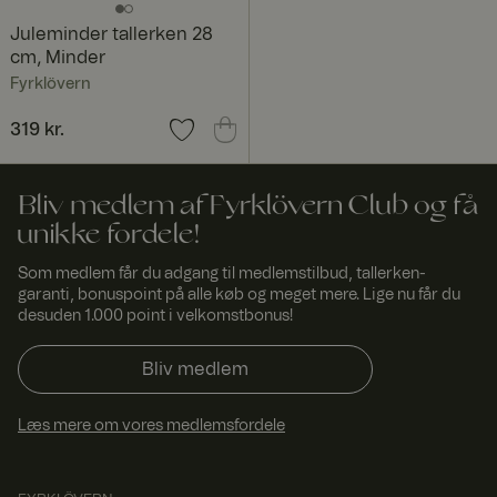
vern.
side til
com
browseren.
Associeret
Juleminder tallerken 28
med HAProxy
cm, Minder
Load
Balancer-
Fyrklövern
softwaren.
Pris
319 kr.
:
319 kr.
FPGSID
29
Denne cookie
Googl
minut
bruges til at
e
.fyrkl
ter
bevare
overn
53
brugersession
.com
seku
stilstanden på
Bliv medlem af Fyrklövern Club og få
nder
tværs af
unikke fordele!
sideanmodnin
ger.
Som medlem får du adgang til medlemstilbud, tallerken-
currency
www.
1 år 1
Bruges til at
garanti, bonuspoint på alle køb og meget mere. Lige nu får du
fyrklo
måne
huske valgt
vern.
d
valuta.
desuden 1.000 point i velkomstbonus!
com
_dcid
1 år 1
Denne cookie
Googl
Bliv medlem
måne
bruges til at
e
.fyrkl
d
identificere
overn
enkelte
Læs mere om vores medlemsfordele
.com
kunder bag en
delt IP-
adresse og
anvende