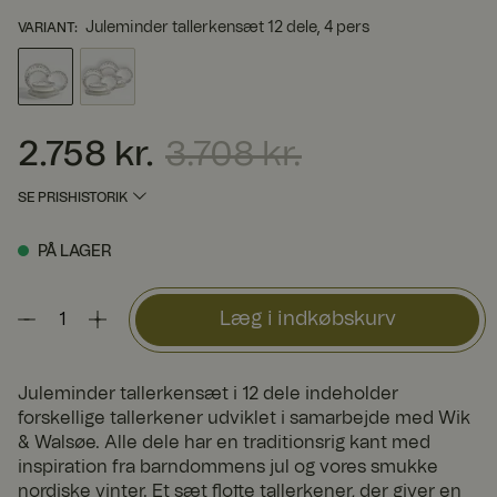
Juleminder tallerkensæt 12 dele, 4 pers
VARIANT
:
2.758 kr.
3.708 kr.
Nuværende pris
:
2.758 kr.
Tidligere pris
:
3.708 kr.
SE PRISHISTORIK
PÅ LAGER
Læg i indkøbskurv
Juleminder tallerkensæt i 12 dele indeholder
forskellige tallerkener udviklet i samarbejde med Wik
& Walsøe. Alle dele har en traditionsrig kant med
inspiration fra barndommens jul og vores smukke
nordiske vinter. Et sæt flotte tallerkener, der giver en