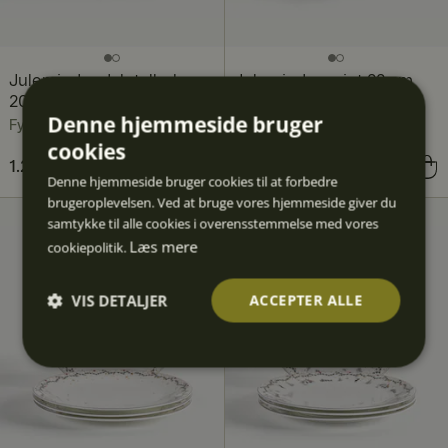
Juleminder dyb tallerken
Juleminder asiet 22 cm
20 cm 4-pak, Minder
4-pak, Traditioner
Denne hjemmeside bruger
Fyrklövern
Fyrklövern
cookies
Pris
1.236 kr.
:
1.236 kr.
Pris
1.196 kr.
:
1.196 kr.
Denne hjemmeside bruger cookies til at forbedre
brugeroplevelsen. Ved at bruge vores hjemmeside giver du
samtykke til alle cookies i overensstemmelse med vores
Læs mere
cookiepolitik.
VIS DETALJER
ACCEPTER ALLE
Absolut
Ydeevn
Målretn
Funktio
Uklassif
nødven
e
ing
nalitet
icered
dige
e