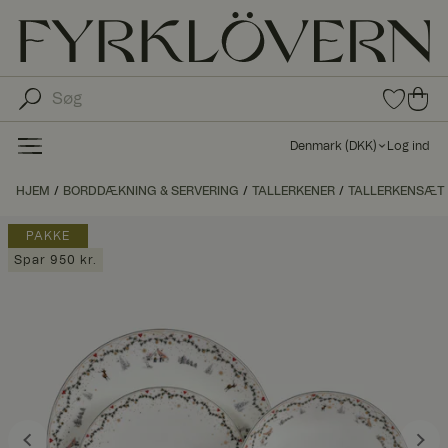
0
0
var
var
e i
er i
fav
Denmark
(
DKK
)
Log ind
oritt
ind
er
kø
HJEM
BORDDÆKNING & SERVERING
TALLERKENER
TALLERKENSÆT
bs
kur
PAKKE
ve
Spar 950 kr.
n