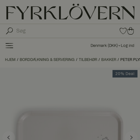
0
0
var
var
e i
er i
fav
Denmark
(
DKK
)
Log ind
oritt
ind
er
kø
HJEM
BORDDÆKNING & SERVERING
TILBEHØR
BAKKER
PETER PLY
bs
kur
20% Deal
ve
n