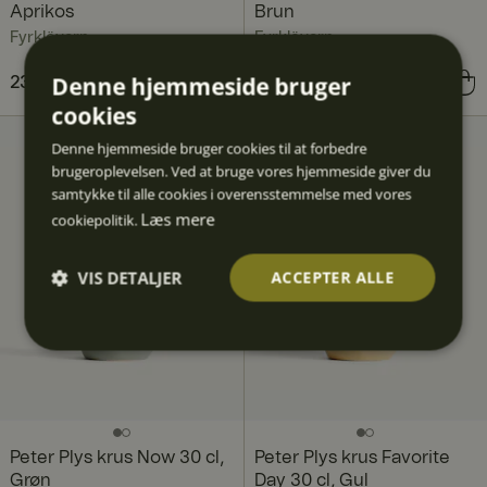
Aprikos
Brun
Fyrklövern
Fyrklövern
Denne hjemmeside bruger
Pris
239 kr.
:
239 kr.
Pris
239 kr.
:
239 kr.
cookies
Denne hjemmeside bruger cookies til at forbedre
brugeroplevelsen. Ved at bruge vores hjemmeside giver du
samtykke til alle cookies i overensstemmelse med vores
Læs mere
cookiepolitik.
VIS DETALJER
ACCEPTER ALLE
Absolut
Ydeevn
Målretn
Funktio
Uklassif
nødven
e
ing
nalitet
icered
dige
e
Peter Plys krus Now 30 cl,
Peter Plys krus Favorite
Grøn
Day 30 cl, Gul