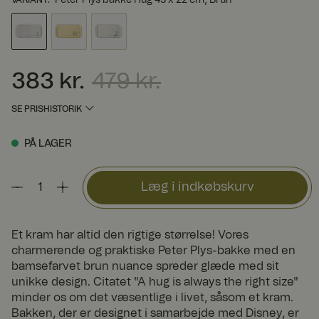
383 kr.
479 kr.
Nuværende pris
:
383 kr.
Tidligere pris
:
479 kr.
SE PRISHISTORIK
PÅ LAGER
Læg i indkøbskurv
Et kram har altid den rigtige størrelse! Vores
charmerende og praktiske Peter Plys-bakke med en
bamsefarvet brun nuance spreder glæde med sit
unikke design. Citatet "A hug is always the right size"
minder os om det væsentlige i livet, såsom et kram.
Bakken, der er designet i samarbejde med Disney, er