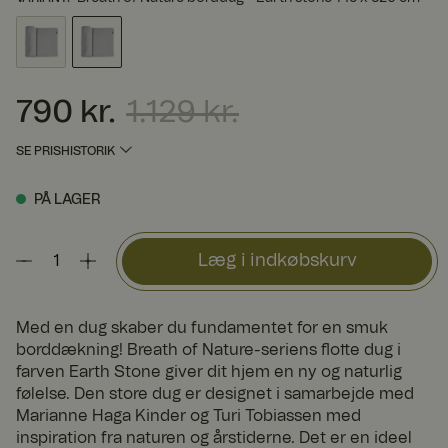
790 kr.
1.129 kr.
Nuværende pris
:
790 kr.
Tidligere pris
:
1.129 kr.
SE PRISHISTORIK
PÅ LAGER
Læg i indkøbskurv
Med en dug skaber du fundamentet for en smuk
borddækning! Breath of Nature-seriens flotte dug i
farven Earth Stone giver dit hjem en ny og naturlig
følelse. Den store dug er designet i samarbejde med
Marianne Haga Kinder og Turi Tobiassen med
inspiration fra naturen og årstiderne. Det er en ideel