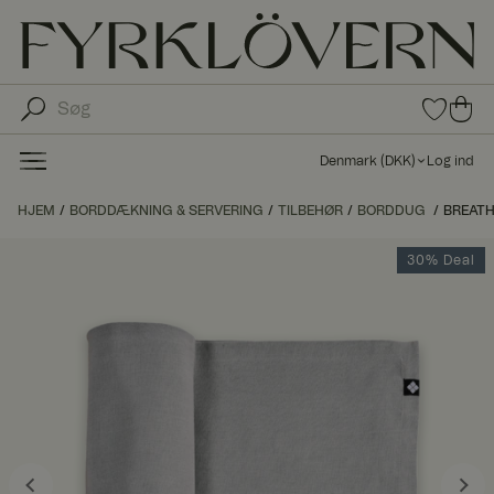
0
0
var
var
e i
er i
fav
Denmark
(
DKK
)
Log ind
oritt
ind
er
kø
HJEM
BORDDÆKNING & SERVERING
TILBEHØR
BORDDUG
BREATH
bs
kur
30% Deal
ve
n