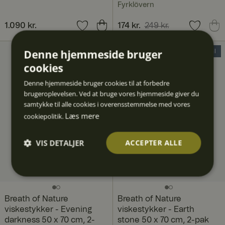
Fyrklövern
Pris
1.090 kr.
:
1.090 kr.
Nuværende pris
174 kr.
249 kr.
:
174 kr.
Tidligere pris
:
249 kr.
Denne hjemmeside bruger
30% Deal
30% Deal
cookies
Denne hjemmeside bruger cookies til at forbedre
brugeroplevelsen. Ved at bruge vores hjemmeside giver du
samtykke til alle cookies i overensstemmelse med vores
Læs mere
cookiepolitik.
VIS DETALJER
ACCEPTER ALLE
Absolut
Ydeevn
Målretn
Funktio
Uklassif
nødven
e
ing
nalitet
icered
dige
e
Breath of Nature
Breath of Nature
viskestykker - Evening
viskestykker - Earth
darkness 50 x 70 cm, 2-
stone 50 x 70 cm, 2-pak