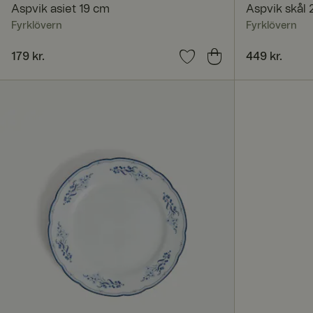
Aspvik asiet 19 cm
Aspvik skål
Navn
Fyrklövern
Fyrklövern
Pris
179 kr.
:
179 kr.
Pris
449 kr.
:
449 kr.
CookieScriptConse
x-ms-routing-nam
SERVERID
FPGSID