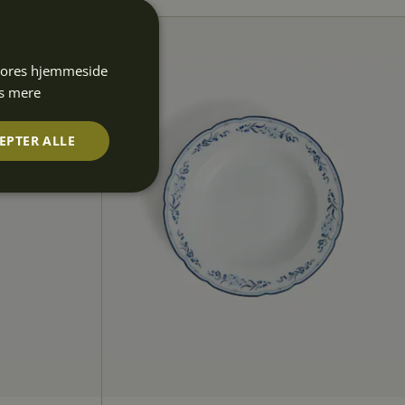
 vores hjemmeside
s mere
EPTER ALLE
Uklassificerede
rede
ontoadministration.