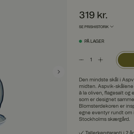
Pris
:
319 kr.
319 kr.
SE PRISHISTORIK
PÅ LAGER
Den mindste skål i Aspv
midten. Aspvik-skålene 
à la oliven, flagesalt og
som er designet sammen 
Blomsterdekoren er ins
egne eventyr rundt om i
Stockholms skærgård.
Tallerkengaranti i 2 år