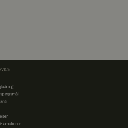
 en delt IP-adresse
Det er nødvendigt
ysninger om, hvordan
m slutbrugeren
VICE
jledning
 spørgsmål
anti
elser
reklamationer