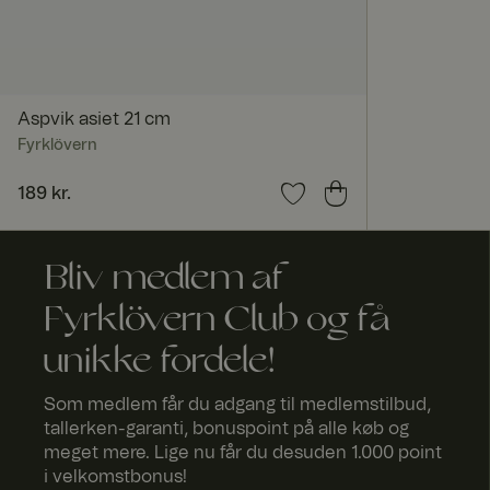
currency
_dcid
Aspvik asiet 21 cm
Fyrklövern
ASP.NET_SessionId
Pris
189 kr.
:
189 kr.
Bliv medlem af
RWuid
Fyrklövern Club og få
culture
unikke fordele!
Som medlem får du adgang til medlemstilbud,
tallerken-garanti, bonuspoint på alle køb og
geoipCountry
meget mere. Lige nu får du desuden 1.000 point
i velkomstbonus!