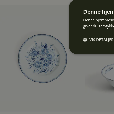
Denne hjem
Denne hjemmeside
giver du samtykke
VIS DETALJER
Absolut
nødvendige
Abs
Absolut nødvendige 
Hjemmesiden kan ikk