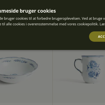
meside bruger cookies
 bruger cookies til at forbedre brugeroplevelsen. Ved at bruge
 til alle cookies i overensstemmelse med vores cookiepolitik.
Læ
ACC
Ydeevne
Målretning
Funktionalitet
olut nødvendige
Ydeevne
Målretning
Funktionalitet
Uklassifice
cookies muliggør hjemmesidens grundlæggende funktionalitet såsom brugerlogin og k
e bruges korrekt uden de absolut nødvendige cookies.