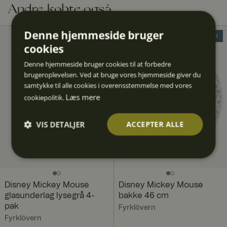
Andre købte også
Denne hjemmeside bruger
40% Deal
cookies
Denne hjemmeside bruger cookies til at forbedre
brugeroplevelsen. Ved at bruge vores hjemmeside giver du
samtykke til alle cookies i overensstemmelse med vores
Læs mere
cookiepolitik.
VIS DETALJER
ACCEPTER ALLE
Absolut
Ydeevn
Målretn
Funktio
Uklassif
nødven
e
ing
nalitet
icered
dige
e
Disney Mickey Mouse
Disney Mickey Mouse
glasunderlag lysegrå 4-
bakke 46 cm
pak
Fyrklövern
Fyrklövern