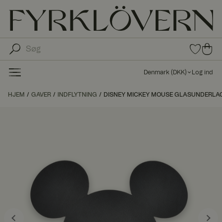
0
0
var
var
e i
er i
fav
Denmark
(
DKK
)
Log ind
oritt
ind
er
kø
HJEM
GAVER
INDFLYTNING
DISNEY MICKEY MOUSE GLASUNDERLAG
bs
kur
ve
n