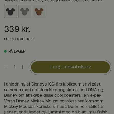
Disney Mickey Mouse glasunderlag antracit 4-pak
VARIANT
:
339 kr.
Pris
:
339 kr.
SE PRISHISTORIK
PÅ LAGER
Læg i indkøbskurv
I anledning af Disneys 100-års jubilæum er vi gået
sammen med det danske designfirma Lind DNA og
Disney om at skabe disse cool coasters i en 4-pak.
Vores Disney Mickey Mouse coasters har form som
Mickey Mouses ikoniske silhuet. De er fremstillet af
genanvendt læder og gummi med en blød, mat finish,