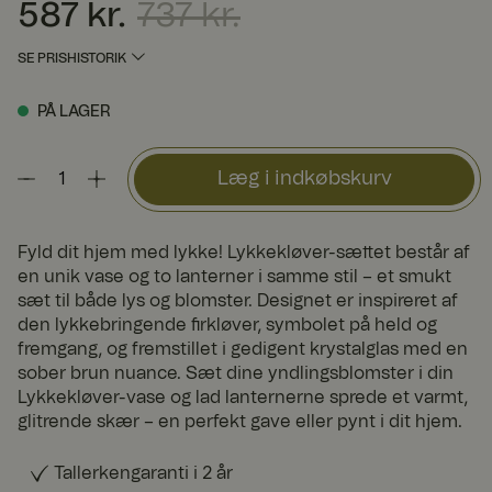
587 kr.
737 kr.
Nuværende pris
:
587 kr.
Tidligere pris
:
737 kr.
SE PRISHISTORIK
PÅ LAGER
Læg i indkøbskurv
Fyld dit hjem med lykke! Lykkekløver-sættet består af
en unik vase og to lanterner i samme stil – et smukt
sæt til både lys og blomster. Designet er inspireret af
den lykkebringende firkløver, symbolet på held og
fremgang, og fremstillet i gedigent krystalglas med en
sober brun nuance. Sæt dine yndlingsblomster i din
Lykkekløver-vase og lad lanternerne sprede et varmt,
glitrende skær – en perfekt gave eller pynt i dit hjem.
Tallerkengaranti i 2 år