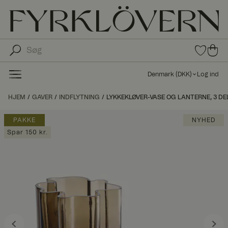
0
0
var
var
e i
er i
fav
Denmark
(
DKK
)
Log ind
oritt
ind
er
kø
HJEM
GAVER
INDFLYTNING
LYKKEKLØVER-VASE OG LANTERNE, 3 DE
bs
kur
PAKKE
NYHED
ve
Spar 150 kr.
n