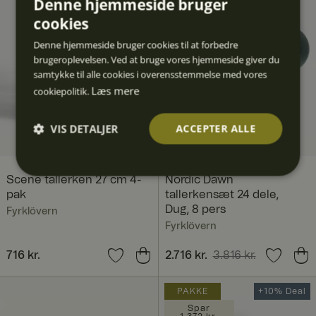
Denne hjemmeside bruger
cookies
Denne hjemmeside bruger cookies til at forbedre
brugeroplevelsen. Ved at bruge vores hjemmeside giver du
samtykke til alle cookies i overensstemmelse med vores
Læs mere
cookiepolitik.
VIS DETALJER
ACCEPTER ALLE
Absolut
Ydeevn
Målretn
Funktio
Uklassif
nødven
e
ing
nalitet
icered
Scene tallerken 27 cm 4-
Nordic Dawn
dige
e
pak
tallerkensæt 24 dele,
Dug, 8 pers
Fyrklövern
Fyrklövern
Pris
716 kr.
:
716 kr.
Nuværende pris
2.716 kr.
3.816 kr.
:
2.716 kr.
Tidligere pris
:
3.816 kr.
Absolut nødvendige
Ydeevne
Målretning
PAKKE
+10% Deal
Funktionalitet
Uklassificerede
Spar