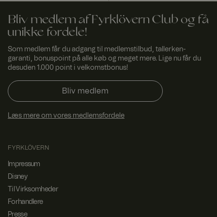
Balancer-
softwaren.
Bliv medlem af Fyrklövern Club og få
FPGSID
29
Denne cookie
Googl
minut
bruges til at
e
unikke fordele!
.fyrkl
ter
bevare
overn
53
brugersession
Som medlem får du adgang til medlemstilbud, tallerken-
.com
seku
stilstanden på
nder
tværs af
garanti, bonuspoint på alle køb og meget mere. Lige nu får du
sideanmodnin
desuden 1.000 point i velkomstbonus!
ger.
currency
www.
1 år 1
Bruges til at
Bliv medlem
fyrklo
måne
huske valgt
vern.
d
valuta.
com
Læs mere om vores medlemsfordele
_dcid
1 år 1
Denne cookie
Googl
måne
bruges til at
e
.fyrkl
d
identificere
overn
enkelte
FYRKLÖVERN
.com
kunder bag en
delt IP-
Impressum
adresse og
anvende
Disney
sikkerhedsind
stillinger på et
Til Virksomheder
pr.
Forhandlere
kundebasis.
Det er
Presse