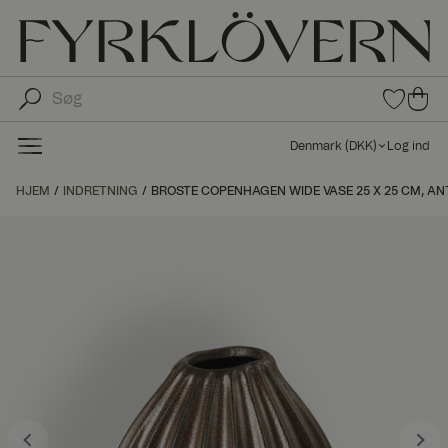
0
0
var
var
e i
er i
fav
Denmark
(
DKK
)
Log ind
oritt
ind
er
kø
HJEM
INDRETNING
BROSTE COPENHAGEN WIDE VASE 25 X 25 CM, A
bs
kur
ve
n