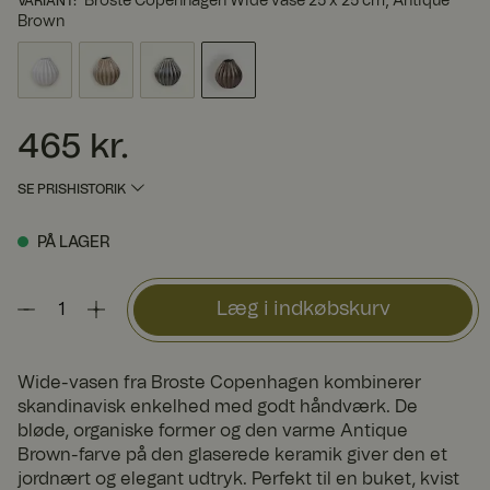
Broste Copenhagen Wide vase 25 x 25 cm, Antique
VARIANT
:
Brown
465 kr.
Pris
:
465 kr.
SE PRISHISTORIK
PÅ LAGER
Læg i indkøbskurv
Wide-vasen fra Broste Copenhagen kombinerer
skandinavisk enkelhed med godt håndværk. De
bløde, organiske former og den varme Antique
Brown-farve på den glaserede keramik giver den et
jordnært og elegant udtryk. Perfekt til en buket, kvist