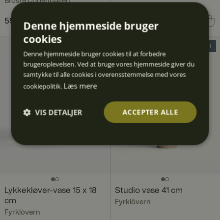
Broste Copenhagen
Pris
599 kr.
:
599 kr.
Pris
599 kr.
:
599 kr.
Denne hjemmeside bruger
cookies
20% Deal
Denne hjemmeside bruger cookies til at forbedre
brugeroplevelsen. Ved at bruge vores hjemmeside giver du
samtykke til alle cookies i overensstemmelse med vores
Læs mere
cookiepolitik.
VIS DETALJER
ACCEPTER ALLE
Absolut
Ydeevn
Målretn
Funktio
Uklassif
nødven
e
ing
nalitet
icered
dige
e
Lykkekløver-vase 15 x 18
Studio vase 41 cm
cm
Fyrklövern
Fyrklövern