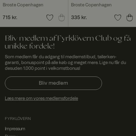
konsekvent
Broste Copenhagen
Broste Copenhagen
brugeroplevel
se.
Pris
715 kr.
:
715 kr.
Pris
335 kr.
:
335 kr.
SERVERID
Sessi
Bruges
HAPr
on
normalt til
oxy
belastningsaf
Tech
balancering.
nolog
Bliv medlem af Fyrklövern Club og få
Identificerer
ies
den server,
unikke fordele!
LLC
www.
der leverede
fyrklo
den sidste
Som medlem får du adgang til medlemstilbud, tallerken-
vern.
side til
garanti, bonuspoint på alle køb og meget mere. Lige nu får du
com
browseren.
Associeret
desuden 1.000 point i velkomstbonus!
med HAProxy
Load
Balancer-
Bliv medlem
softwaren.
FPGSID
29
Denne cookie
Googl
Læs mere om vores medlemsfordele
minut
bruges til at
e
.fyrkl
ter
bevare
overn
53
brugersession
.com
seku
stilstanden på
nder
tværs af
FYRKLÖVERN
sideanmodnin
ger.
Impressum