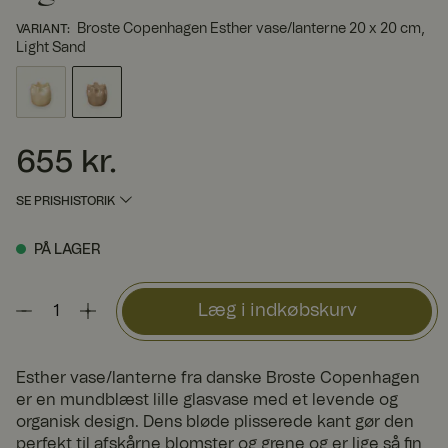
Broste Copenhagen Esther vase/lanterne 20 x 20 cm,
VARIANT
:
Light Sand
655 kr.
Pris
:
655 kr.
SE PRISHISTORIK
PÅ LAGER
Læg i indkøbskurv
Esther vase/lanterne fra danske Broste Copenhagen
er en mundblæst lille glasvase med et levende og
organisk design. Dens bløde plisserede kant gør den
perfekt til afskårne blomster og grene og er lige så fin