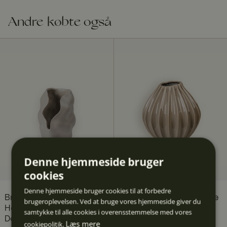
Andre købte også
Denne hjemmeside bruger
cookies
Denne hjemmeside bruger cookies til at forbedre
Broste Copenhagen
Broste Copenhagen Wide
brugeroplevelsen. Ved at bruge vores hjemmeside giver du
Hekla lanterne 24 cm,
vase 25 x 25 cm, Rainy
samtykke til alle cookies i overensstemmelse med vores
Dove Grey
Day Green
Læs mere
cookiepolitik.