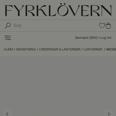
0
0
var
var
e i
er i
fav
Denmark
(
DKK
)
Log ind
oritt
ind
er
kø
HJEM
INDRETNING
LYSESTAGER & LANTERNER
LANTERNER
MICKE
bs
kur
ve
n