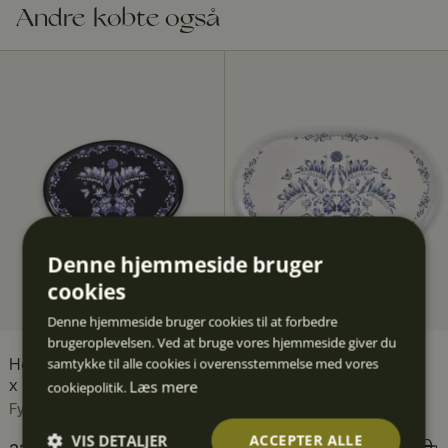
Andre købte også
Denne hjemmeside bruger
cookies
Denne hjemmeside bruger cookies til at forbedre
brugeroplevelsen. Ved at bruge vores hjemmeside giver du
samtykke til alle cookies i overensstemmelse med vores
House of Aspvik bakke 31
House of Aspvik bakke
Læs mere
x 22 cm
55 x 33 cm
cookiepolitik.
Fyrklövern
Fyrklövern
VIS DETALJER
ACCEPTER ALLE