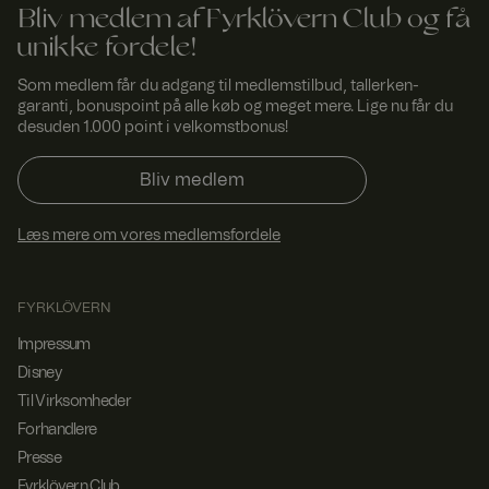
Bliv medlem af Fyrklövern Club og få
SERVERID
Sessi
Bruges
HAPr
on
normalt til
oxy
unikke fordele!
belastningsaf
Tech
balancering.
nolog
Identificerer
Som medlem får du adgang til medlemstilbud, tallerken-
ies
den server,
LLC
garanti, bonuspoint på alle køb og meget mere. Lige nu får du
www.
der leverede
desuden 1.000 point i velkomstbonus!
fyrklo
den sidste
vern.
side til
com
browseren.
Bliv medlem
Associeret
med HAProxy
Load
Balancer-
Læs mere om vores medlemsfordele
softwaren.
FPGSID
29
Denne cookie
Googl
minut
bruges til at
e
FYRKLÖVERN
.fyrkl
ter
bevare
overn
53
brugersession
Impressum
.com
seku
stilstanden på
nder
tværs af
Disney
sideanmodnin
ger.
Til Virksomheder
currency
www.
1 år 1
Bruges til at
Forhandlere
fyrklo
måne
huske valgt
Presse
vern.
d
valuta.
com
Fyrklövern Club