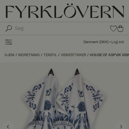
0
0
var
var
e i
er i
fav
Denmark
(
DKK
)
Log ind
oritt
ind
er
kø
HJEM
INDRETNING
TEKSTIL
VISKESTYKKER
HOUSE OF ASPVIK VIS
bs
kur
ve
n