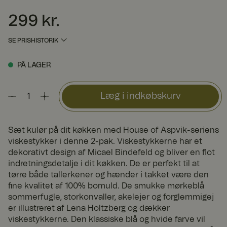
299 kr.
Pris
:
299 kr.
SE PRISHISTORIK
PÅ LAGER
Læg i indkøbskurv
Sæt kulør på dit køkken med House of Aspvik-seriens
viskestykker i denne 2-pak. Viskestykkerne har et
dekorativt design af Micael Bindefeld og bliver en flot
indretningsdetalje i dit køkken. De er perfekt til at
tørre både tallerkener og hænder i takket være den
fine kvalitet af 100% bomuld. De smukke mørkeblå
sommerfugle, storkonvaller, akelejer og forglemmigej
er illustreret af Lena Holtzberg og dækker
viskestykkerne. Den klassiske blå og hvide farve vil