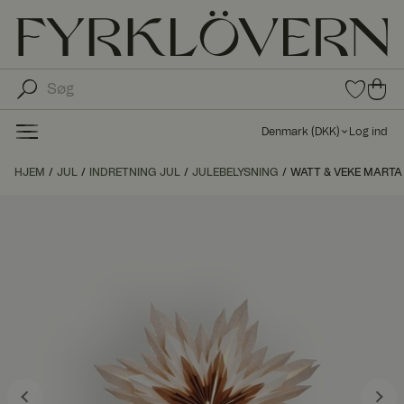
0
0
var
var
e i
er i
fav
Denmark
(
DKK
)
Log ind
oritt
ind
er
kø
HJEM
JUL
INDRETNING JUL
JULEBELYSNING
WATT & VEKE MARTA
bs
kur
ve
n