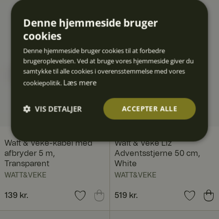
Denne hjemmeside bruger
cookies
Denne hjemmeside bruger cookies til at forbedre
brugeroplevelsen. Ved at bruge vores hjemmeside giver du
samtykke til alle cookies i overensstemmelse med vores
Læs mere
cookiepolitik.
VIS DETALJER
ACCEPTER ALLE
Absolut
Ydeevn
Målretn
Funktio
Uklassif
Watt & Veke-kabel med
Watt & Veke Liz
nødven
e
ing
nalitet
icered
dige
e
afbryder 5 m,
Adventsstjerne 50 cm,
Transparent
White
WATT&VEKE
WATT&VEKE
Pris
139 kr.
:
139 kr.
Pris
519 kr.
:
519 kr.