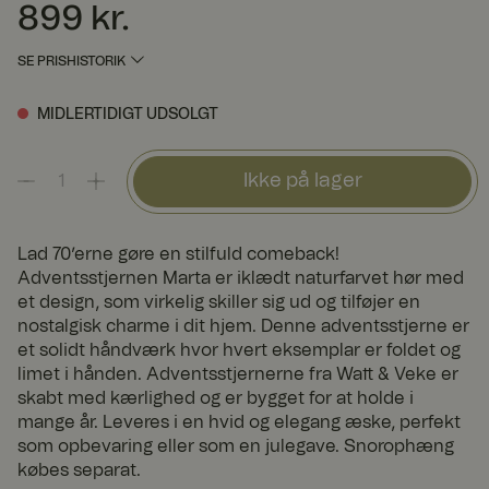
899 kr.
Pris
:
899 kr.
SE PRISHISTORIK
MIDLERTIDIGT UDSOLGT
Ikke på lager
Lad 70’erne gøre en stilfuld comeback!
Adventsstjernen Marta er iklædt naturfarvet hør med
et design, som virkelig skiller sig ud og tilføjer en
nostalgisk charme i dit hjem. Denne adventsstjerne er
et solidt håndværk hvor hvert eksemplar er foldet og
limet i hånden. Adventsstjernerne fra Watt & Veke er
skabt med kærlighed og er bygget for at holde i
mange år. Leveres i en hvid og elegang æske, perfekt
som opbevaring eller som en julegave. Snorophæng
købes separat.