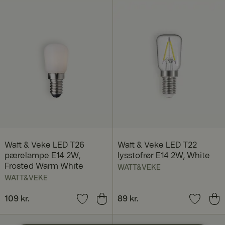
Watt & Veke LED T26
Watt & Veke LED T22
pærelampe E14 2W,
lysstofrør E14 2W, White
Frosted Warm White
WATT&VEKE
WATT&VEKE
Pris
109 kr.
:
109 kr.
Pris
89 kr.
:
89 kr.