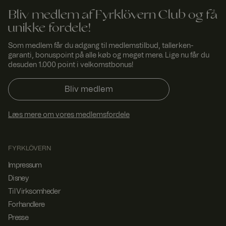
softwaren.
Bliv medlem af Fyrklövern Club og få
FPGSID
29
Denne cookie
Googl
unikke fordele!
minut
bruges til at
e
.fyrkl
ter
bevare
overn
53
brugersession
Som medlem får du adgang til medlemstilbud, tallerken-
.com
seku
stilstanden på
garanti, bonuspoint på alle køb og meget mere. Lige nu får du
nder
tværs af
desuden 1.000 point i velkomstbonus!
sideanmodnin
ger.
currency
www.
1 år 1
Bruges til at
Bliv medlem
fyrklo
måne
huske valgt
vern.
d
valuta.
com
Læs mere om vores medlemsfordele
_dcid
1 år 1
Denne cookie
Googl
måne
bruges til at
e
.fyrkl
d
identificere
FYRKLÖVERN
overn
enkelte
.com
kunder bag en
delt IP-
Impressum
adresse og
Disney
anvende
sikkerhedsind
Til Virksomheder
stillinger på et
pr.
Forhandlere
kundebasis.
Det er
Presse
nødvendigt for