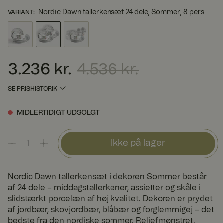
Nordic Dawn tallerkensæt 24 dele, Sommer, 8 pers
VARIANT
:
3.236 kr.
4.536 kr.
Nuværende pris
:
3.236 kr.
Tidligere pris
:
4.536 kr.
SE PRISHISTORIK
MIDLERTIDIGT UDSOLGT
Ikke på lager
Nordic Dawn tallerkensæt i dekoren Sommer består
af 24 dele – middagstallerkener, assietter og skåle i
slidstærkt porcelæn af høj kvalitet. Dekoren er prydet
af jordbær, skovjordbær, blåbær og forglemmigej – det
bedste fra den nordiske sommer. Reliefmønstret,