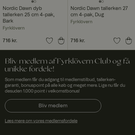
vern.
side til
com
browseren.
Nordic Dawn dyb
Nordic Dawn tallerken 27
Associeret
tallerken 25 cm 4-pak,
cm 4-pak, Dug
med HAProxy
Load
Bark
Fyrklövern
Balancer-
Fyrklövern
softwaren.
FPGSID
29
Denne cookie
Googl
Pris
716 kr.
:
716 kr.
Pris
716 kr.
:
716 kr.
minut
bruges til at
e
.fyrkl
ter
bevare
overn
53
brugersession
.com
seku
stilstanden på
Bliv medlem af Fyrklövern Club og få
nder
tværs af
sideanmodnin
unikke fordele!
ger.
currency
www.
1 år 1
Bruges til at
Som medlem får du adgang til medlemstilbud, tallerken-
fyrklo
måne
huske valgt
garanti, bonuspoint på alle køb og meget mere. Lige nu får du
vern.
d
valuta.
desuden 1.000 point i velkomstbonus!
com
_dcid
1 år 1
Denne cookie
Googl
Bliv medlem
måne
bruges til at
e
.fyrkl
d
identificere
overn
enkelte
.com
kunder bag en
Læs mere om vores medlemsfordele
delt IP-
adresse og
anvende