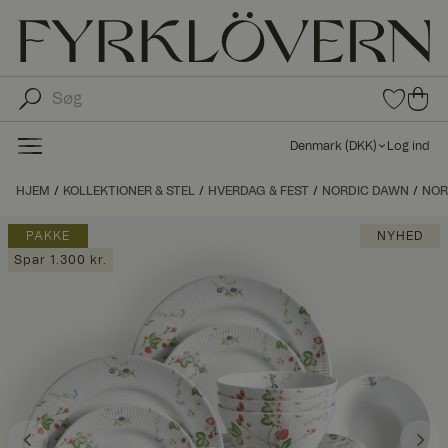
0
0
var
var
e i
er i
fav
Denmark
(
DKK
)
Log ind
oritt
ind
er
kø
HJEM
KOLLEKTIONER & STEL
HVERDAG & FEST
NORDIC DAWN
NOR
bs
kur
PAKKE
NYHED
ve
Spar 1.300 kr.
n