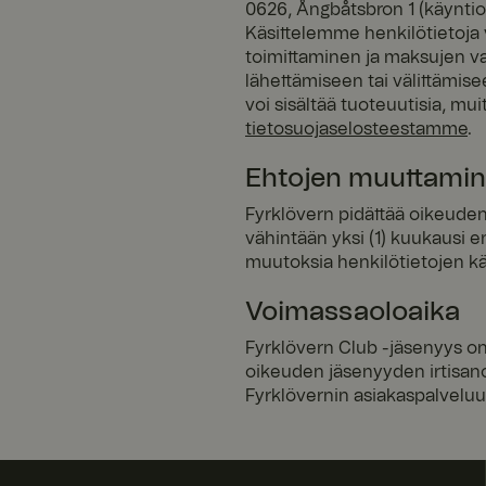
0626, Ångbåtsbron 1 (käyntios
Käsittelemme henkilötietoja
toimittaminen ja maksujen va
lähettämiseen tai välittämiseen
FPGSID
voi sisältää tuoteuutisia, muit
tietosuojaselosteestamme
.
Ehtojen muuttami
_pinterest_ct_ua
Fyrklövern pidättää oikeuden
vähintään yksi (1) kuukausi
muutoksia henkilötietojen käs
x-ms-routing-nam
Voimassaoloaika
Fyrklövern Club -jäsenyys on 
ASP.NET_SessionId
oikeuden jäsenyyden irtisano
Fyrklövernin asiakaspalveluu
SERVERID