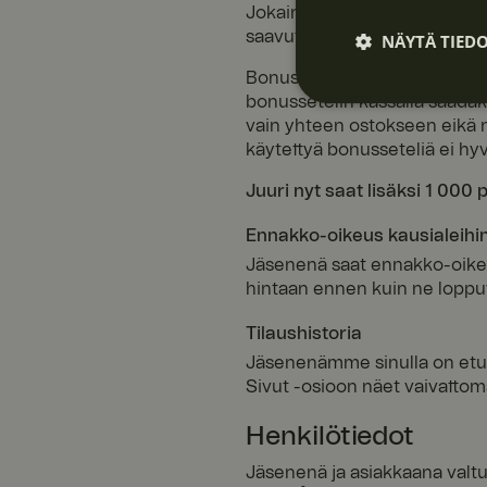
Jokainen meillä käyttämäsi e
saavutat 2 000 pistettä, sinut
NÄYTÄ TIED
Bonuspisteet ovat voimassa 2
bonussetelin kassalla saadaks
Ehdottomasti
välttämättöm
vain yhteen ostokseen eikä n
t
käytettyä bonusseteliä ei hyv
Juuri nyt saat lisäksi 1 000 p
Ennakko-oikeus kausialeihi
Jäsenenä saat ennakko-oikeu
hintaan ennen kuin ne loppu
Ehdottomasti vä
Tilaushistoria
Ehdottomasti välttäm
tilinhallinnan. Sivus
Jäsenenämme sinulla on etuna
Sivut -osioon näet vaivattom
Nimi
Henkilötiedot
__cf_bm
Jäsenenä ja asiakkaana valtu