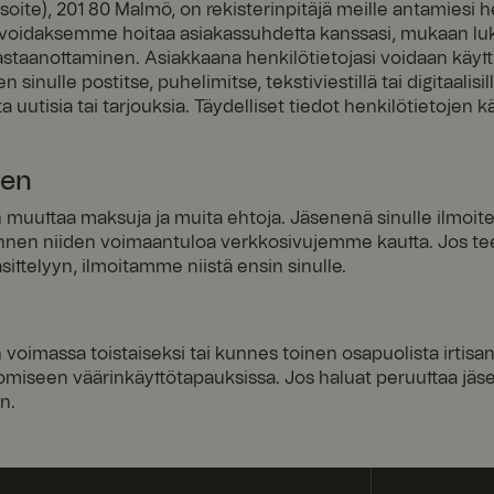
oite), 201 80 Malmö, on rekisterinpitäjä meille antamiesi he
ttia 57
käytöstä.
.astiasto-
sekunt
opas.fyrkl
 voidaksemme hoitaa asiakassuhdetta kanssasi, mukaan luk
ia
overn.co
staanottaminen. Asiakkaana henkilötietojasi voidaan käyt
m
 sinulle postitse, puhelimitse, tekstiviestillä tai digitaalisill
29
Tätä evästettä käytetään käyttäjän istuntotilan säilyttämi
Google
a uutisia tai tarjouksia. Täydelliset tiedot henkilötietojen k
minuu
pyynnöissä.
.fyrklover
ttia 52
n.com
Google Privacy Policy
sekunt
ia
nen
1
Tätä evästettä asetetaan suhteessa Pinterest-markkinoint
Pinterest
vuosi
Inc.
 muuttaa maksuja ja muita ehtoja. Jäsenenä sinulle ilmoit
.ct.pintere
st.com
 ennen niiden voimaantuloa verkkosivujemme kautta. Jos te
ittelyyn, ilmoitamme niistä ensin sinulle.
e
59
Tätä evästettä käytetään varmistamaan, että käyttäjän se
Microsoft
minuu
suunnattu samaan palvelimeen istunnossa, jotta käyttäjä
.t.myvisito
ttia 52
yhtenäisenä.
rs.se
sekunt
ia
voimassa toistaiseksi tai kunnes toinen osapuolista irtisa
Istunt
Tämän evästeen on asettanut Doubleclick, ja se antaa tieto
Microsoft
o
loppukäyttäjä käyttää verkkosivustoa, sekä kaikista maino
miseen väärinkäyttötapauksissa. Jos haluat peruuttaa jäsen
Corporati
loppukäyttäjä on saattanut nähdä ennen vierailua mainit
on
n.
verkkosivustossa.
www.fyrkl
overn.co
m
Istunt
Yleensä käytetään kuormituksen tasapainottamiseen. Tun
HAProxy
o
joka toimitti viimeisen sivun selaimelle. Liitetty HAProxy 
Technolo