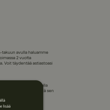
tas-takuun avulla haluamme
voimassa 2 vuotta
. Voit täydentää astiastoasi
elämyksiäsi. Kirjautumalla
 osista, jotta voit lisätä sen
llä
e lisää