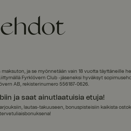
nehdot
maksuton, ja se myönnetään vain 18 vuotta täyttäneille henk
 Liittymällä Fyrklövern Club -jäseneksi hyväksyt sopimuseh
klövern AB, rekisterinumero 556187-0626.
biin ja saat ainutlaatuisia etuja!
jouksiin, lautas-takuuseen, bonuspisteisiin kaikista ostoks
ä tervetuliaisbonuksena!