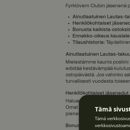
Fyrklövern Clubin jäsenenä p
Ainutlaatuinen Lautas-ta
Henkilökohtaiset jäsened
Bonusta kaikista ostoksis
Ennakko-oikeus kausialei
Tilaushistoria:
Täydellinen
Ainutlaatuinen Lautas-taku
Mielestämme kaunis posliini 
edistää kestävämpää kulutust
ostopäivästä. Jos vahinko sa
turvallisesti vuodesta toise
Henkilökohtaiset jäsenedut
Haluamme auttaa sinua täyttäm
Omat Sivut -osioon saat pääsyn
Tämä sivust
pienen extran, joka tuo kult
Tämä verkkosivus
verkkosivustoamm
Bonusta kaikista ostoksista