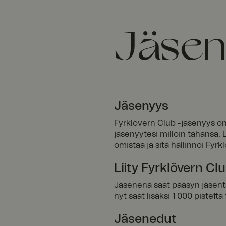
Jäse
Jäsenyys
Fyrklövern Club -jäsenyys on 
jäsenyytesi milloin tahansa.
omistaa ja sitä hallinnoi Fyr
Liity Fyrklövern Clu
Jäsenenä saat pääsyn jäsentar
nyt saat lisäksi 1 000 pistett
Jäsenedut