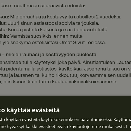
ääset nauttimaan seuraavista eduista:
kuu:
Mielenrauhaa ja kestävyyttä astioillesi 2 vuodeksi.
ut:
Juuri sinun astiastoosi sopivia tarjouksia.
ta:
Kerää pisteitä kaikesta ja saa bonusseteleitä.
hin:
Varmista suosikkisi ennen muita.
 yleisnäkymä ostoksistasi Omat Sivut -osiossa.
u – mielenrauhasi ja kestävyyden puolesta
ansaitsee tulla käytetyksi joka päivä. Ainutlaatuisen Lau
a pidentämällä astiastosi käyttöikää. Jäsenenä takuu on 
ttuu ja lautanen tai kulho rikkoutuu, korvaamme sen uudella
en, niin kauan kuin tuote kuuluu vakiovalikoimaamme.
ään kotisi ikimuistoisilla hetkillä ja laajentamaan kattaus
 henkilökohtaisiin jäsentarjouksiin ja alennuksiin astiastosi
o käyttää evästeitä
areunuksen arkeen.
to käyttää evästeitä käyttökokemuksen parantamiseksi. Käyttämä
e hyväksyt kaikki evästeet evästekäytäntöjemme mukaisesti.
Lu