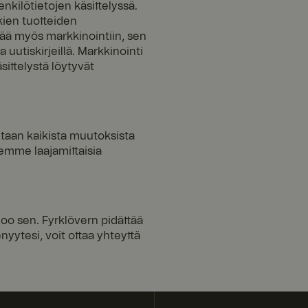
nkilötietojen käsittelyssä.
ien tuotteiden
tää myös markkinointiin, sen
a uutiskirjeillä. Markkinointi
seen sivujen
äsittelystä löytyvät
iin
etaan kaikista muutoksista
emme laajamittaisia
lausistunto on
kokemus säilyy
noo sen. Fyrklövern pidättää
ja siitä, miten
ksista, jotka
yytesi, voit ottaa yhteyttä
ussa
nistaa palvelimen,
Load Balancer -