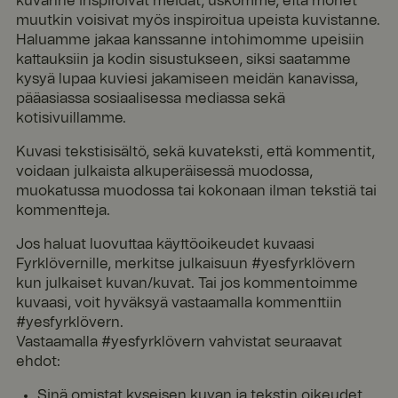
kuvanne inspiroivat meidät, uskomme, että monet
muutkin voisivat myös inspiroitua upeista kuvistanne.
Haluamme jakaa kanssanne intohimomme upeisiin
kattauksiin ja kodin sisustukseen, siksi saatamme
kysyä lupaa kuviesi jakamiseen meidän kanavissa,
pääasiassa sosiaalisessa mediassa sekä
kotisivuillamme.
Kuvasi tekstisisältö, sekä kuvateksti, että kommentit,
voidaan julkaista alkuperäisessä muodossa,
muokatussa muodossa tai kokonaan ilman tekstiä tai
kommentteja.
Jos haluat luovuttaa käyttöoikeudet kuvaasi
Fyrklövernille, merkitse julkaisuun #yesfyrklövern
kun julkaiset kuvan/kuvat. Tai jos kommentoimme
kuvaasi, voit hyväksyä vastaamalla kommenttiin
#yesfyrklövern.
Vastaamalla #yesfyrklövern vahvistat seuraavat
ehdot:
Sinä omistat kyseisen kuvan ja tekstin oikeudet.