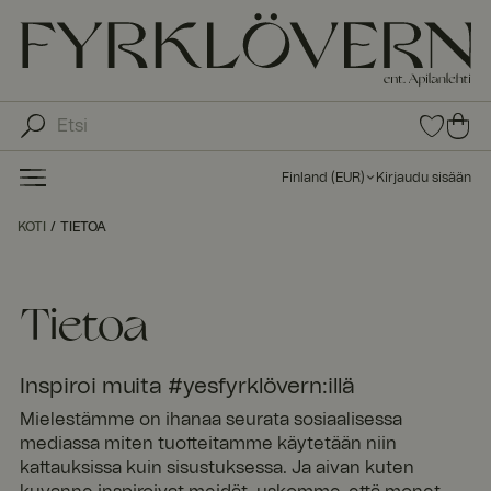
0
0
tuot
tu
etta
ot
suo
Finland
(
EUR
)
Kirjaudu sisään
sike
ett
issa
a
KOTI
TIETOA
ost
os
kor
Tietoa
iin
Inspiroi muita #yesfyrklövern:illä
Mielestämme on ihanaa seurata sosiaalisessa
mediassa miten tuotteitamme käytetään niin
kattauksissa kuin sisustuksessa. Ja aivan kuten