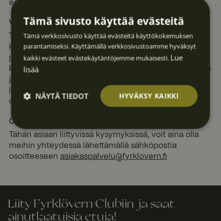
edellä kuvatulla tavalla.
Tämä sivusto käyttää evästeitä
Voinko muuttaa mieleni?
Tämä verkkosivusto käyttää evästeitä käyttökokemuksen
Tottakai! Jos muutat mielesi, etkä halua enää jakaa
parantamiseksi. Käyttämällä verkkosivustoamme hyväksyt
kuviasi kanssamme, se sopii. Klikkaa kotisivuillamme
Lue
kaikki evästeet evästekäytäntöjemme mukaisesti.
julkaistun kuvan vasemmassa alakulmassa olevaa i-
lisää
kuvaketta. Täytä lomake, jossa kerrot ettet enää halua
jakaa kuvaa kanssamme. Halutessasi voit myös
lähettää sähköpostia
NÄYTÄ TIEDOT
HYVÄKSY KAIKKI
osoitteeseen
asiakaspalvelu@fyrklovern.fi
.
Onko sinulla kysyttävää?
Ehdotto
Suoritu
Kohden
Toimin
Luokitt
masti
skyvyllis
tavat
nalliset
elematt
Tähän asiaan liittyvissä kysymyksissä, voit aina olla
välttäm
et
omat
ättömä
meihin yhteydessä lähettämällä sähköpostia
t
osoitteeseen
asiakaspalvelu@fyrklovern.fi
Liity Fyrklövern Clubiin ja saat
ainutlaatuisia etuja!