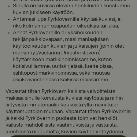
Sinulla on kuvissa olevien henkilöiden suostumus
kuvien julkiseen käyttöön.
Antamasi lupa Fyrklövernille käyttää kuviasi, ei
riko kolmannen osapuolen oikeuksia tai lakia.
Annat Fyrklövernille ei-yksinoikeuden,
tekijänpalkkiovapaan, maailmanlaajuisen
käyttöoikeuden kuvien ja julkaisujen (joihin olet
merkinnyt/vastannut #yesfyrklövern)
käyttämiseen markkinoinnissamme, kuten
kotisivuillamme, uutiskirjeissä, luetteloissa,
sähköpostimarkkinoinnissa, sekä muussa
asiakasviestinnässä kaikissa maissamme.
Vapautat täten Fyrklövern kaikista velvoitteista
maksaa sinulle korvausta kuviesi käytöstä ja niihin
liittyvistä immateriaalioikeuksista yllä mainittujen
käyttömuotojen mukaan. Vapautat täten Fyrklövernin
ja kaikki Fyrklövernin puolesta toimivat henkilöt
kaikista mahdollisista vaatimuksista ja vastuista,
luonteesta riippumatta, kuvien käytön yhteydessä