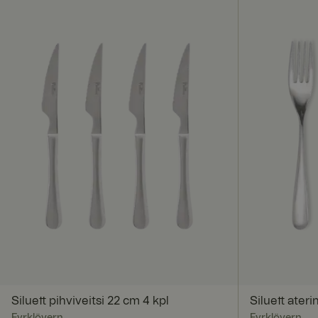
Ehdottomasti vä
Ehdottomasti välttäm
tilinhallinnan. Sivus
Nimi
__cf_bm
FPGSID
Siluett pihviveitsi 22 cm 4 kpl
Siluett ateri