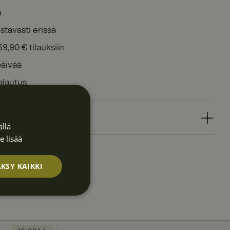
u
stavasti erissä
59,90 € tilauksiin
päivää
alautus
EDOT
llä
e lisää
KSY KAIKKI
Luokittelematt
omat