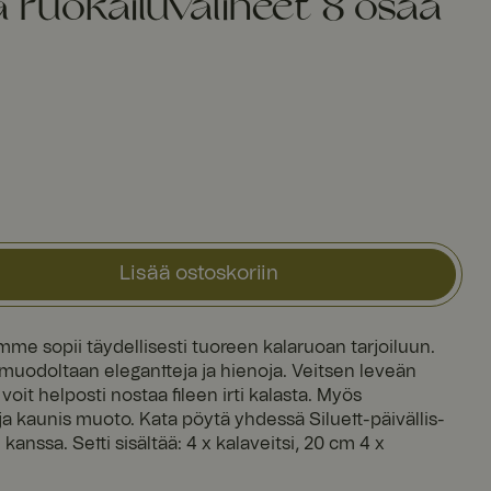
a ruokailuvälineet 8 osaa
Lisää ostoskoriin
imme sopii täydellisesti tuoreen kalaruoan tarjoiluun.
uodoltaan elegantteja ja hienoja. Veitsen leveän
oit helposti nostaa fileen irti kalasta. Myös
a kaunis muoto. Kata pöytä yhdessä Siluett-päivällis-
kanssa. Setti sisältää: 4 x kalaveitsi, 20 cm 4 x