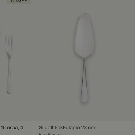
16 OSAA
okittelemattomat
autumisen ja
ä on hyödyllistä
 verkkosivuston
seen sivujen
 16 osaa, 4
Siluett kakkulapio 23 cm