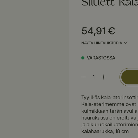
Siluett kal
Hinta
:
54,91 €
54,91 €
NÄYTÄ HINTAHISTORIA
VARASTOSSA
Tyylikäs kala-aterinsett
Kala-aterimemme ovat m
kulmikkaan terän avulla v
haarukassa on erottuva j
ja alkuruokailuaterimien 
kalahaarukka, 18 cm