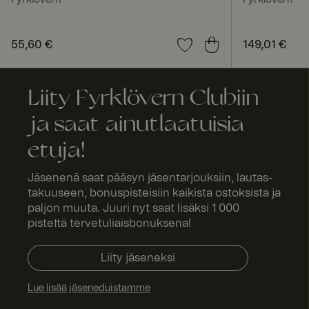
Fyrklövern
Fyrklövern
_pinterest_ct_ua
Hinta
55,60 €
:
55,60 €
Hinta
149,01 €
:
149,0
x-ms-routing-nam
Liity Fyrklövern Clubiin
ASP.NET_SessionId
ja saat ainutlaatuisia
etuja!
Jäsenenä saat pääsyn jäsentarjouksiin, lautas-
SERVERID
takuuseen, bonuspisteisiin kaikista ostoksista ja
paljon muuta. Juuri nyt saat lisäksi 1 000
pistettä tervetuliaisbonuksena!
_tt_enable_cookie
Liity jäseneksi
Lue lisää jäseneduistamme