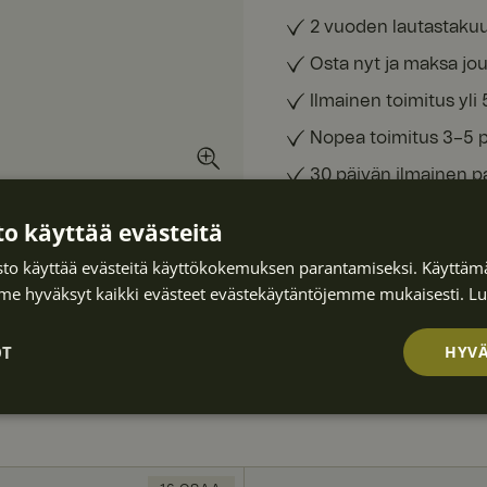
2 vuoden lautastaku
Osta nyt ja maksa jou
Ilmainen toimitus yli 
Nopea toimitus 3–5 
30 päivän ilmainen p
o käyttää evästeitä
TARKEMMAT TUOTETI
to käyttää evästeitä käyttökokemuksen parantamiseksi. Käyttämä
e hyväksyt kaikki evästeet evästekäytäntöjemme mukaisesti.
Lu
TUOTENUMERO
:
10014190
OT
HYVÄ
Suorituskyvyllis
Kohdentavat
Toiminnalliset
ä
et