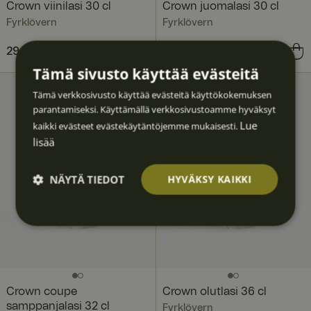
Crown viinilasi 30 cl
Crown juomalasi 30 cl
Fyrklövern
Fyrklövern
Hinta
29,89 €
:
29,89 €
Hinta
26,89 €
:
26,89 €
Tämä sivusto käyttää evästeitä
Tämä verkkosivusto käyttää evästeitä käyttökokemuksen
parantamiseksi. Käyttämällä verkkosivustoamme hyväksyt
Lue
kaikki evästeet evästekäytäntöjemme mukaisesti.
lisää
NÄYTÄ TIEDOT
HYVÄKSY KAIKKI
Ehdotto
Suoritu
Kohden
Toimin
Luokitt
masti
skyvyllis
tavat
nalliset
elematt
välttäm
et
omat
ättömä
t
Crown coupe
Crown olutlasi 36 cl
samppanjalasi 32 cl
Fyrklövern