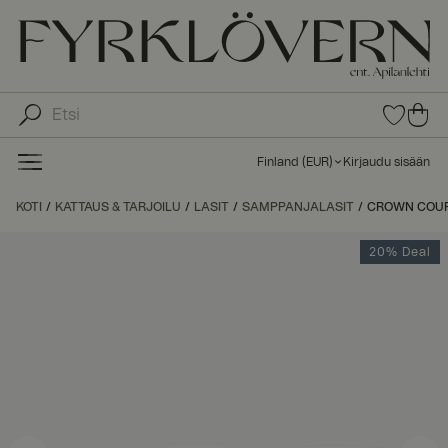
0
0
tuot
tu
etta
ot
suo
Finland
(
EUR
)
Kirjaudu sisään
sike
ett
issa
a
KOTI
KATTAUS & TARJOILU
LASIT
SAMPPANJALASIT
CROWN COUPE
ost
os
20% Deal
kor
iin