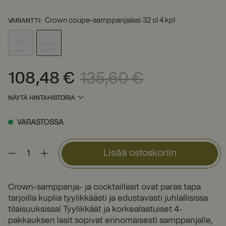
Crown coupe-samppanjalasi 32 cl 4 kpl
VARIANTTI
:
108,48 €
135,60 €
Nykyinen hinta
:
108,48 €
Edellinen hinta
:
135,60 €
NÄYTÄ HINTAHISTORIA
VARASTOSSA
Lisää ostoskoriin
Crown-samppanja- ja cocktaillasit ovat paras tapa
tarjoilla kuplia tyylikkäästi ja edustavasti juhlallisissa
tilaisuuksissa! Tyylikkäät ja korkealaatuiset 4-
pakkauksen lasit sopivat erinomaisesti samppanjalle,