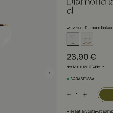
Diamond l
cl
Diamond laakea 
VARIANTTI
:
Hinta
:
23,90 €
23,90 €
NÄYTÄ HINTAHISTORIA
VARASTOSSA
Vieraat arvostavat sampp