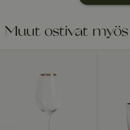
Ehdottomasti
välttämättöm
t
Muut ostivat myös
Ehdottomasti vä
Ehdottomasti välttäm
tilinhallinnan. Sivus
Nimi
__cf_bm