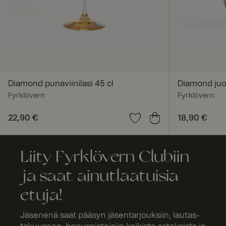
FPGSID
_pinterest_ct_ua
x-ms-routing-nam
Diamond punaviinilasi 45 cl
Diamond juo
Fyrklövern
Fyrklövern
Hinta
22,90 €
:
22,90 €
Hinta
18,90 €
:
18,90
ASP.NET_SessionId
Liity Fyrklövern Clubiin
ja saat ainutlaatuisia
SERVERID
etuja!
Jäsenenä saat pääsyn jäsentarjouksiin, lautas-