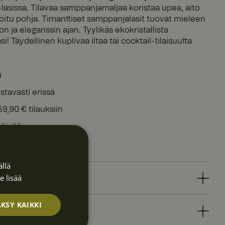
lasissa. Tilavaa samppanjamaljaa koristaa upea, aito
ioitu pohja. Timanttiset samppanjalasit tuovat mieleen
n ja eleganssin ajan. Tyylikäs ekokristallista
! Täydellinen kuplivaa iltaa tai cocktail-tilaisuutta
u
stavasti erissä
59,90 € tilauksiin
päivää
alautus
llä
e lisää
EDOT
KSY KAIKKI