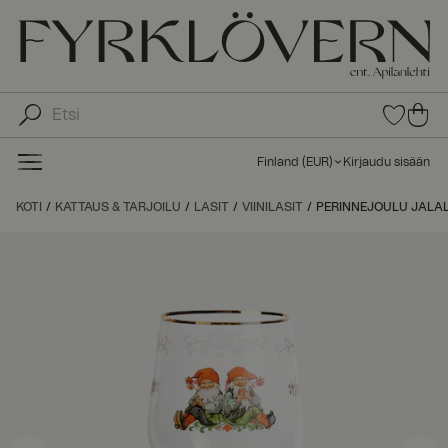
0
0
tuot
tu
etta
ot
suo
Finland
(
EUR
)
Kirjaudu sisään
sike
ett
issa
a
KOTI
KATTAUS & TARJOILU
LASIT
VIINILASIT
PERINNEJOULU JALAL
ost
os
kor
iin