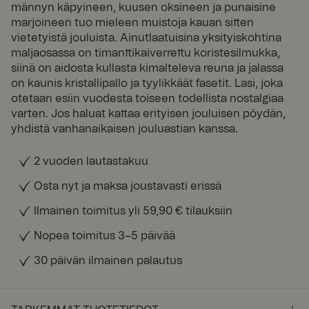
männyn käpyineen, kuusen oksineen ja punaisine
marjoineen tuo mieleen muistoja kauan sitten
vietetyistä jouluista. Ainutlaatuisina yksityiskohtina
maljaosassa on timanttikaiverrettu koristesilmukka,
siinä on aidosta kullasta kimalteleva reuna ja jalassa
on kaunis kristallipallo ja tyylikkäät fasetit. Lasi, joka
otetaan esiin vuodesta toiseen todellista nostalgiaa
varten. Jos haluat kattaa erityisen jouluisen pöydän,
yhdistä vanhanaikaisen jouluastian kanssa.
2 vuoden lautastakuu
Osta nyt ja maksa joustavasti erissä
Ilmainen toimitus yli 59,90 € tilauksiin
Nopea toimitus 3–5 päivää
30 päivän ilmainen palautus