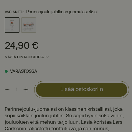
Perinnejoulu jalallinen juomalasi 45 cl
VARIANTTI
:
24,90 €
Hinta
:
24,90 €
NÄYTÄ HINTAHISTORIA
VARASTOSSA
Lisää ostoskoriin
Perinnejoulu-juomalasi on klassinen kristallilasi, joka
sopii kaikkiin joulun juhliin. Se sopii hyvin sekä viinin,
jouluoluen että mehun tarjoiluun. Lasia koristaa Lars
Carlsonin rakastettu tonttukuva, ja sen reunus,