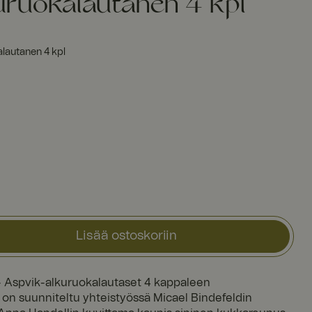
uruokalautanen 4 kpl
lautanen 4 kpl
Lisää ostoskoriin
n - Aspvik-alkuruokalautaset 4 kappaleen
on suunniteltu yhteistyössä Micael Bindefeldin