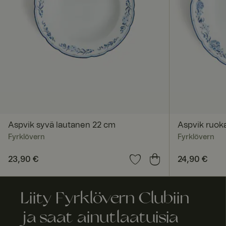
ASP.NET_SessionId
SERVERID
Aspvik syvä lautanen 22 cm
Aspvik ruok
_tt_enable_cookie
Fyrklövern
Fyrklövern
Hinta
23,90 €
:
23,90 €
Hinta
24,90 €
:
24,90
currency
Liity Fyrklövern Clubiin
ja saat ainutlaatuisia
RWuid