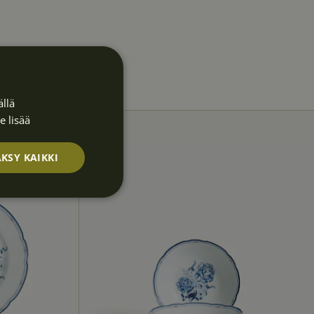
llä
e lisää
KSY KAIKKI
Luokittelematt
omat