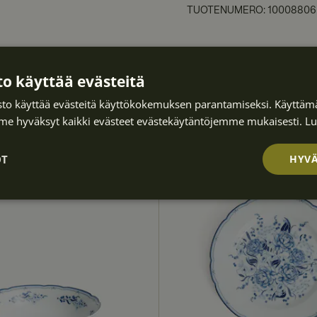
TUOTENUMERO
:
10008806
o käyttää evästeitä
to käyttää evästeitä käyttökokemuksen parantamiseksi. Käyttämä
e hyväksyt kaikki evästeet evästekäytäntöjemme mukaisesti.
Lu
OT
HYVÄ
Suorituskyvyllis
Kohdentavat
Toiminnalliset
ä
et