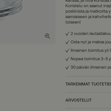
kanssa, ja niitä korista
Koristelu on saanut insp
posliinista ja matkoilta
aamiaiseen ja kahvihetki
toiseen!
2 vuoden lautastaku
Osta nyt ja maksa jou
Ilmainen toimitus yli 
Nopea toimitus 3–5 
30 päivän ilmainen p
TARKEMMAT TUOTETI
ARVOSTELUT