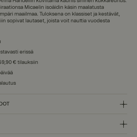
a Anna Handellin kuvittama kaunis sininen kukkareunus.
iraationsa Micaelin isoäidin käsin maalatusta
 ympäri maailmaa. Tuloksena on klassiset ja kestävät,
in sopivat lautaset, joista voit nauttia vuodesta
u
stavasti erissä
59,90 € tilauksiin
päivää
alautus
EDOT