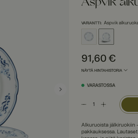
Aspvik alk
Aspvik alkuruoka
VARIANTTI
:
Hinta
:
91,60 €
91,60 €
NÄYTÄ HINTAHISTORIA
VARASTOSSA
Alkuruoista jälkiruokii
pakkauksessa. Lautaset 