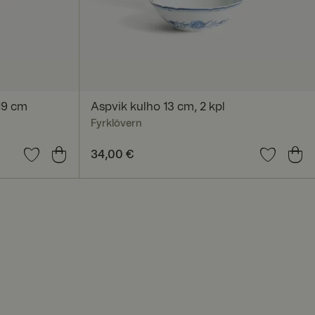
okittelemattomat
autumisen ja
19 cm
Aspvik kulho 13 cm, 2 kpl
ä on hyödyllistä
Fyrklövern
 verkkosivuston
Hinta
34,00 €
:
34,00 €
seen sivujen
iin
lausistunto on
kokemus säilyy