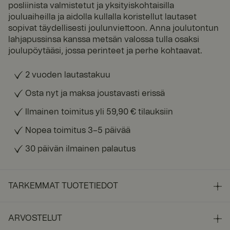
posliinista valmistetut ja yksityiskohtaisilla
jouluaiheilla ja aidolla kullalla koristellut lautaset
sopivat täydellisesti joulunviettoon. Anna joulutontun
lahjapussinsa kanssa metsän valossa tulla osaksi
joulupöytääsi, jossa perinteet ja perhe kohtaavat.
2 vuoden lautastakuu
Osta nyt ja maksa joustavasti erissä
Ilmainen toimitus yli 59,90 € tilauksiin
Nopea toimitus 3–5 päivää
30 päivän ilmainen palautus
TARKEMMAT TUOTETIEDOT
ARVOSTELUT