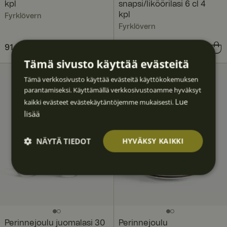
kpl
snapsi/liköörilasi 6 cl 4
kpl
Fyrklövern
Fyrklövern
Hinta
91,60 €
:
91,60 €
Hinta
83,60 €
:
83,60 €
Tämä sivusto käyttää evästeitä
Tämä verkkosivusto käyttää evästeitä käyttökokemuksen
parantamiseksi. Käyttämällä verkkosivustoamme hyväksyt
Lue
kaikki evästeet evästekäytäntöjemme mukaisesti.
lisää
NÄYTÄ TIEDOT
HYVÄKSY KAIKKI
Ehdotto
Suoritu
Kohden
Toimin
Luokitt
masti
skyvyllis
tavat
nalliset
elematt
välttäm
et
omat
ättömä
t
Perinnejoulu juomalasi 30
Perinnejoulu