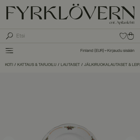
0
0
tuot
tu
etta
ot
suo
Finland
(
EUR
)
Kirjaudu sisään
sike
ett
issa
a
KOTI
KATTAUS & TARJOILU
LAUTASET
JÄLKIRUOKALAUTASET & LEI
ost
os
kor
iin