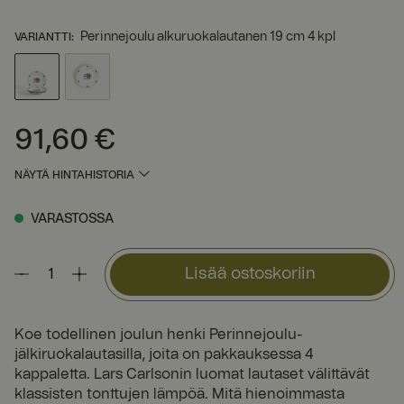
Perinnejoulu alkuruokalautanen 19 cm 4 kpl
VARIANTTI
:
91,60 €
Hinta
:
91,60 €
NÄYTÄ HINTAHISTORIA
VARASTOSSA
Lisää ostoskoriin
Koe todellinen joulun henki Perinnejoulu-
jälkiruokalautasilla, joita on pakkauksessa 4
kappaletta. Lars Carlsonin luomat lautaset välittävät
klassisten tonttujen lämpöä. Mitä hienoimmasta