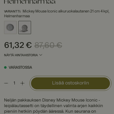
Helmenharmaa
Mickey Mouse Iconic alkuruokalautanen 21 cm 4 kpl,
VARIANTTI
:
Helmenharmaa
61,32 €
87,60 €
Nykyinen hinta
:
61,32 €
Edellinen hinta
:
87,60 €
NÄYTÄ HINTAHISTORIA
VARASTOSSA
Lisää ostoskoriin
Neljän pakkauksen Disney Mickey Mouse Iconic -
leipälautassetti on täydellinen valinta arjen kaikkiin
pieniin hetkiin pöydän ääressä. Kun seurana on