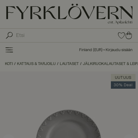
0
0
tuot
tu
etta
ot
suo
Finland
(
EUR
)
Kirjaudu sisään
sike
ett
issa
a
KOTI
KATTAUS & TARJOILU
LAUTASET
JÄLKIRUOKALAUTASET & LEI
ost
os
UUTUUS
kor
30% Deal
iin