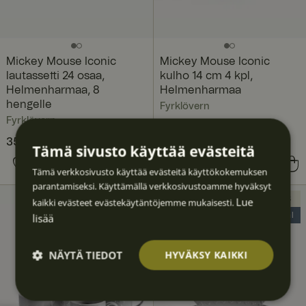
Mickey Mouse Iconic
Mickey Mouse Iconic
lautassetti 24 osaa,
kulho 14 cm 4 kpl,
Helmenharmaa, 8
Helmenharmaa
hengelle
Fyrklövern
Fyrklövern
Nykyinen hinta
352,44 €
541,60 €
:
Tämä sivusto käyttää evästeitä
352,44 €
Edellinen hinta
:
Nykyinen hinta
58,52 €
83,60 €
:
Tämä verkkosivusto käyttää evästeitä käyttökokemuksen
541,60 €
58,52 €
Edellinen hinta
:
parantamiseksi. Käyttämällä verkkosivustoamme hyväksyt
83,60 €
Lue
UUTUUS
UUTUUS
kaikki evästeet evästekäytäntöjemme mukaisesti.
lisää
40% Deal
30% Deal
NÄYTÄ TIEDOT
HYVÄKSY KAIKKI
Ehdotto
Suoritu
Kohden
Toimin
Luokitt
masti
skyvyllis
tavat
nalliset
elematt