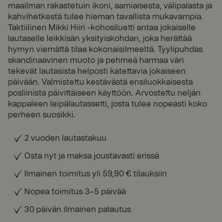
maailman rakastetuin ikoni, aamiaisesta, välipalasta ja
kahvihetkestä tulee hieman tavallista mukavampia.
Taktiilinen Mikki Hiiri -kohosiluetti antaa jokaiselle
lautaselle leikkisän yksityiskohdan, joka herättää
hymyn viemättä tilaa kokonaisilmeeltä. Tyylipuhdas
skandinaavinen muoto ja pehmeä harmaa väri
tekevät lautasista helposti katettavia jokaiseen
päivään. Valmistettu kestävästä ensiluokkaisesta
posliinista päivittäiseen käyttöön. Arvostettu neljän
kappaleen leipälautassetti, josta tulee nopeasti koko
perheen suosikki.
2 vuoden lautastakuu
Osta nyt ja maksa joustavasti erissä
Ilmainen toimitus yli 59,90 € tilauksiin
Nopea toimitus 3–5 päivää
30 päivän ilmainen palautus