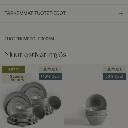
TARKEMMAT TUOTETIEDOT
TUOTENUMERO
:
11000574
Muut ostivat myös
SETTI
UUTUUS
UUTUUS
Säästä
+10% Deal
30% Deal
189,16 €