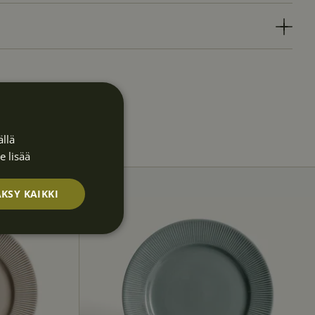
llä
e lisää
KSY KAIKKI
Luokittelematt
omat