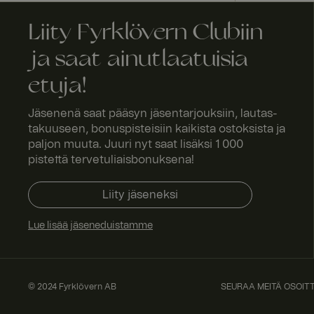
Liity Fyrklövern Clubiin
RWuid
ja saat ainutlaatuisia
channel
etuja!
Jäsenenä saat pääsyn jäsentarjouksiin, lautas-
takuuseen, bonuspisteisiin kaikista ostoksista ja
CookieScriptConse
paljon muuta. Juuri nyt saat lisäksi 1 000
pistettä tervetuliaisbonuksena!
culture
Liity jäseneksi
Lue lisää jäseneduistamme
_dcid
© 2024 Fyrklövern AB
SEURAA MEITÄ OSOIT
geoipCountry