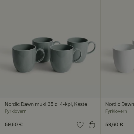
x-ms-routing-nam
ASP.NET_SessionId
SERVERID
_tt_enable_cookie
Nordic Dawn muki 35 cl 4-kpl, Kaste
Nordic Dawn 
Fyrklövern
Fyrklövern
currency
Hinta
59,60 €
:
59,60 €
Hinta
59,60 €
:
59,60