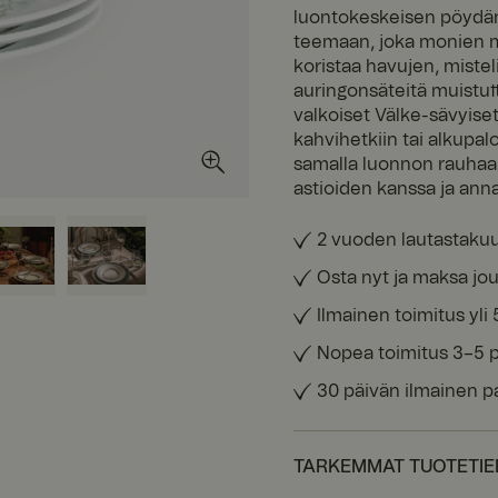
luontokeskeisen pöydän, 
teemaan, joka monien mi
koristaa havujen, mistel
auringonsäteitä muistutt
valkoiset Välke-sävyiset
kahvihetkiin tai alkupal
samalla luonnon rauhaa 
astioiden kanssa ja ann
2 vuoden lautastaku
Osta nyt ja maksa jou
Ilmainen toimitus yli 
Nopea toimitus 3–5 
30 päivän ilmainen p
TARKEMMAT TUOTETI