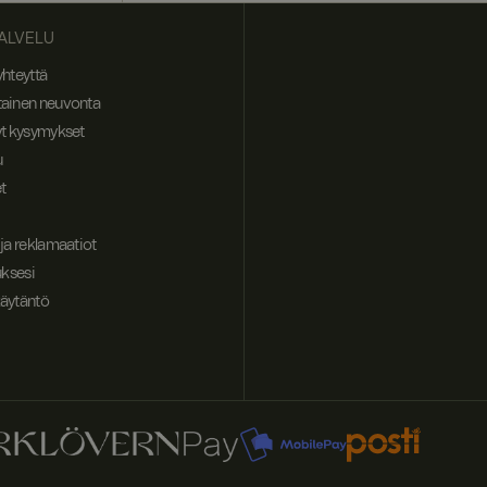
ALVELU
yhteyttä
tainen neuvonta
yt kysymykset
u
t
aevästeiden
tä Cookie-
ja reklamaatiot
uksesi
äytäntö
ta jaetun IP-
kohtaisesti. Se on
voida sulkea pois.