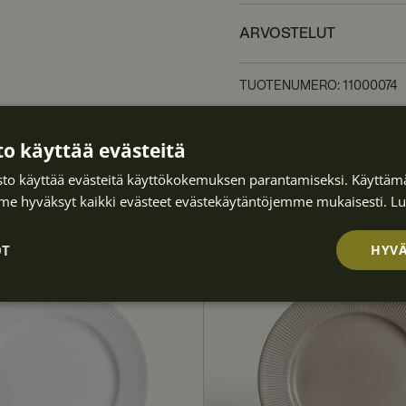
ARVOSTELUT
TUOTENUMERO
:
11000074
o käyttää evästeitä
to käyttää evästeitä käyttökokemuksen parantamiseksi. Käyttämä
e hyväksyt kaikki evästeet evästekäytäntöjemme mukaisesti.
Lu
OT
HYVÄ
Suorituskyvyllis
Kohdentavat
Toiminnalliset
ä
et