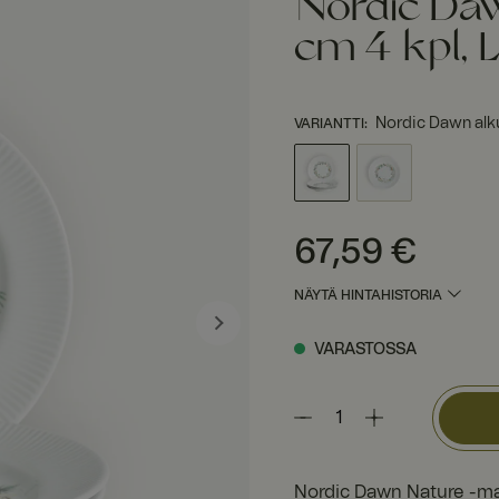
Nordic Daw
cm 4 kpl, 
Nordic Dawn alk
VARIANTTI
:
Hinta
:
67,59 €
67,59 €
NÄYTÄ HINTAHISTORIA
VARASTOSSA
Nordic Dawn Nature -mall