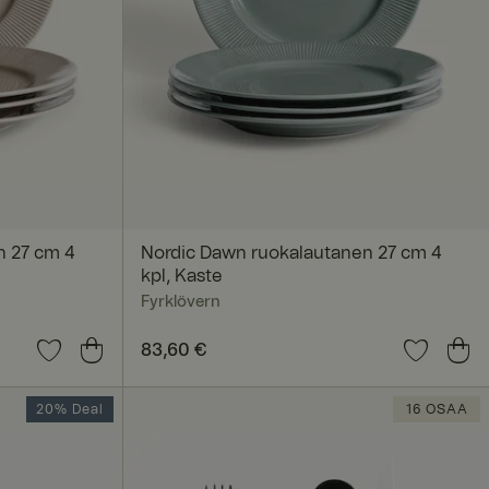
okittelemattomat
autumisen ja
ä on hyödyllistä
n 27 cm 4
Nordic Dawn ruokalautanen 27 cm 4
 verkkosivuston
kpl, Kaste
Fyrklövern
Hinta
83,60 €
:
83,60 €
seen sivujen
20% Deal
16 OSAA
iin