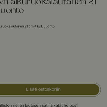
n alkuruokalautanen 21
Luonto
uruokalautanen 21 cm 4 kpl, Luonto
Lisää ostoskoriin
iston neljän lautasen setillä katat helposti