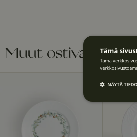
Tämä sivust
Muut ostivat myös
Tämä verkkosivus
verkkosivustoamm
NÄYTÄ TIED
Ehdottomasti
välttämättöm
t