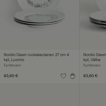
Ehdottomasti vä
Ehdottomasti välttäm
tilinhallinnan. Sivus
Nimi
__cf_bm
Nordic Dawn ruokalautanen 27 cm 4
Nordic Dawn
kpl, Luonto
kpl, Välke
Fyrklövern
Fyrklövern
Hinta
83,60 €
:
83,60 €
Hinta
83,60 €
:
83,60
FPGSID
_pinterest_ct_ua