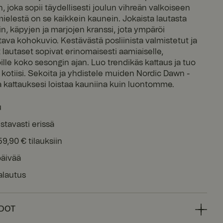
joka sopii täydellisesti joulun vihreän valkoiseen
elestä on se kaikkein kaunein. Jokaista lautasta
in, käpyjen ja marjojen kranssi, jota ympäröi
ava kohokuvio. Kestävästä posliinista valmistetut ja
 lautaset sopivat erinomaisesti aamiaiselle,
oille koko sesongin ajan. Luo trendikäs kattaus ja tuo
kotiisi. Sekoita ja yhdistele muiden Nordic Dawn -
a kattauksesi loistaa kauniina kuin luontomme.
u
stavasti erissä
59,90 € tilauksiin
päivää
alautus
EDOT