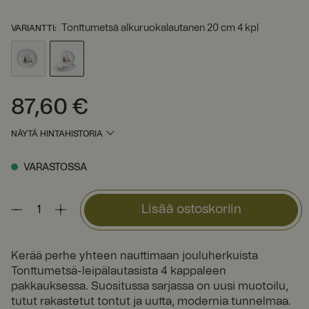
Tonttumetsä alkuruokalautanen 20 cm 4 kpl
VARIANTTI
:
87,60 €
Hinta
:
87,60 €
NÄYTÄ HINTAHISTORIA
VARASTOSSA
Lisää ostoskoriin
Kerää perhe yhteen nauttimaan jouluherkuista
Tonttumetsä-leipälautasista 4 kappaleen
pakkauksessa. Suositussa sarjassa on uusi muotoilu,
tutut rakastetut tontut ja uutta, modernia tunnelmaa.