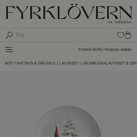
0
0
tuot
tu
etta
ot
suo
Finland
(
EUR
)
Kirjaudu sisään
sike
ett
issa
a
KOTI
KATTAUS & TARJOILU
LAUTASET
JÄLKIRUOKALAUTASET & LEI
ost
os
kor
iin