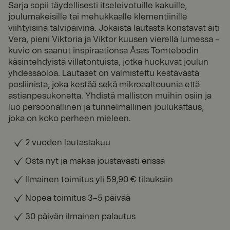
Sarja sopii täydellisesti itseleivotuille kakuille,
joulumakeisille tai mehukkaalle klementiinille
viihtyisinä talvipäivinä. Jokaista lautasta koristavat äiti
Vera, pieni Viktoria ja Viktor kuusen vierellä lumessa –
kuvio on saanut inspiraationsa Åsas Tomtebodin
käsintehdyistä villatontuista, jotka huokuvat joulun
yhdessäoloa. Lautaset on valmistettu kestävästä
posliinista, joka kestää sekä mikroaaltouunia että
astianpesukonetta. Yhdistä malliston muihin osiin ja
luo persoonallinen ja tunnelmallinen joulukattaus,
joka on koko perheen mieleen.
2 vuoden lautastakuu
Osta nyt ja maksa joustavasti erissä
Ilmainen toimitus yli 59,90 € tilauksiin
Nopea toimitus 3–5 päivää
30 päivän ilmainen palautus