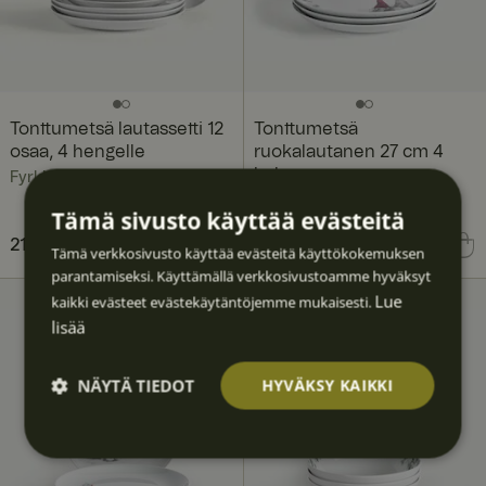
Tonttumetsä lautassetti 12
Tonttumetsä
osaa, 4 hengelle
ruokalautanen 27 cm 4
kpl
Fyrklövern
Fyrklövern
Tämä sivusto käyttää evästeitä
Nykyinen hinta
211,79 €
286,81 €
:
Hinta
103,60 €
:
103,60 €
Tämä verkkosivusto käyttää evästeitä käyttökokemuksen
211,79 €
Edellinen hinta
:
parantamiseksi. Käyttämällä verkkosivustoamme hyväksyt
286,81 €
Lue
kaikki evästeet evästekäytäntöjemme mukaisesti.
lisää
NÄYTÄ TIEDOT
HYVÄKSY KAIKKI
Ehdotto
Suoritu
Kohden
Toimin
Luokitt
masti
skyvyllis
tavat
nalliset
elematt
välttäm
et
omat