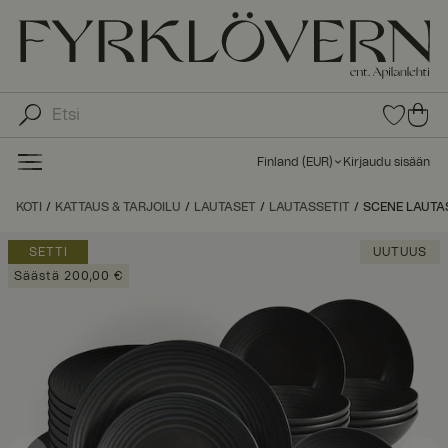
0
0
tuot
tu
etta
ot
suo
Finland
(
EUR
)
Kirjaudu sisään
sike
ett
issa
a
KOTI
KATTAUS & TARJOILU
LAUTASET
LAUTASSETIT
SCENE LAUTAS
ost
os
SETTI
UUTUUS
kor
Säästä 200,00 €
iin