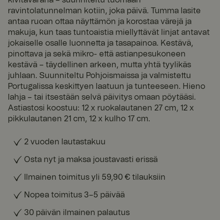
ravintolatunnelman kotiin, joka päivä. Tumma lasite
antaa ruoan ottaa näyttämön ja korostaa värejä ja
makuja, kun taas tuntoaistia miellyttävät linjat antavat
jokaiselle osalle luonnetta ja tasapainoa. Kestävä,
pinottava ja sekä mikro- että astianpesukoneen
kestävä – täydellinen arkeen, mutta yhtä tyylikäs
juhlaan. Suunniteltu Pohjoismaissa ja valmistettu
Portugalissa keskittyen laatuun ja tunteeseen. Hieno
lahja – tai itsestään selvä päivitys omaan pöytääsi.
Astiastosi koostuu: 12 x ruokalautanen 27 cm, 12 x
pikkulautanen 21 cm, 12 x kulho 17 cm.
2 vuoden lautastakuu
Osta nyt ja maksa joustavasti erissä
Ilmainen toimitus yli 59,90 € tilauksiin
Nopea toimitus 3–5 päivää
30 päivän ilmainen palautus