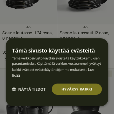
Scene lautassetti 24 osaa,
Scene lautassetti 12 osaa,
8 hengelle
4 hengelle
Fyrklövern
Tämä sivusto käyttää evästeitä
Nykyinen hinta
323,60 €
453,59 €
:
Nykyinen hinta
166,80 €
226,80 €
:
Tämä verkkosivusto käyttää evästeitä käyttökokemuksen
323,60 €
Edellinen hinta
:
166,80 €
Edellinen hinta
:
parantamiseksi. Käyttämällä verkkosivustoamme hyväksyt
453,59 €
226,80 €
Lue
kaikki evästeet evästekäytäntöjemme mukaisesti.
UUTUUS
UUTUUS
lisää
NÄYTÄ TIEDOT
HYVÄKSY KAIKKI
Ehdotto
Suoritu
Kohden
Toimin
Luokitt
masti
skyvyllis
tavat
nalliset
elematt
välttäm
et
omat