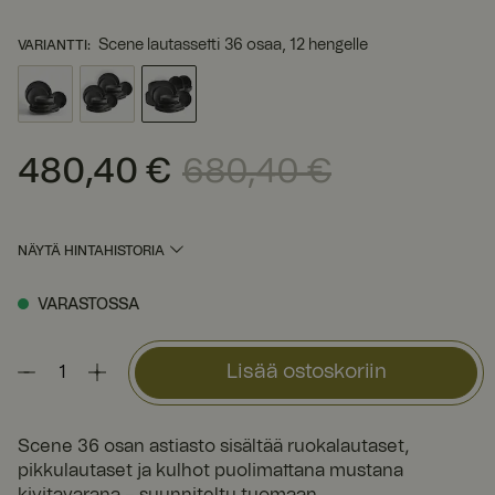
Scene lautassetti 36 osaa, 12 hengelle
VARIANTTI
:
480,40 €
680,40 €
Nykyinen hinta
:
480,40 €
Edellinen hinta
:
680,40 €
NÄYTÄ HINTAHISTORIA
VARASTOSSA
Lisää ostoskoriin
Scene 36 osan astiasto sisältää ruokalautaset,
pikkulautaset ja kulhot puolimattana mustana
kivitavarana – suunniteltu tuomaan