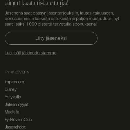
ainutlaatuisia etuja!
istunnossa,
jotta
käyttäjäkokem
Jäsenenä saat pääsyn jäsentarjouksiin, lautas-takuuseen,
us säilyy
bonuspisteisiin kaikista ostoksista ja paljon muuta. Juuri nyt
yhtenäisenä.
saat lisäksi 1 000 pistettä tervetuliaisbonuksena!
ASP.NET_SessionId
Istunt
Tämän
Micro
o
evästeen on
soft
asettanut
Corp
Liity jäseneksi
Doubleclick, ja
orati
se antaa
on
www.
tietoja siitä,
Lue lisää jäseneduistamme
fyrklo
miten
vern.
loppukäyttäjä
com
käyttää
verkkosivusto
a, sekä
FYRKLÖVERN
kaikista
mainoksista,
Impressum
jotka
loppukäyttäjä
Disney
on saattanut
Yrityksille
nähdä ennen
vierailua
Jälleenmyyjät
mainitussa
verkkosivusto
Medialle
ssa.
Fyrklövern Club
SERVERID
Istunt
Yleensä
HAPr
Jäsenehdot
o
käytetään
oxy