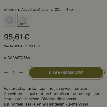
Aspvik syvä lautanen 22 cm, 4 kpl
VARIANTTI
:
95,61 €
Hinta
:
95,61 €
NÄYTÄ HINTAHISTORIA
VARASTOSSA
Lisää ostoskoriin
Pastaruokia tai keittoja - neljän syvän lautasen
Aspvik-setti sopii monen herkullisen ruoan tarjoiluun.
Yhteistyössä Micael Bindefeldin kanssa
suunnitelluissa ja Anna Handellin kuvittamissa