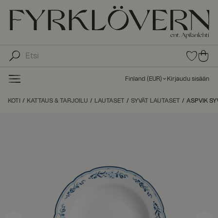
0
0
tuot
tu
etta
ot
suo
Finland
(
EUR
)
Kirjaudu sisään
sike
ett
issa
a
KOTI
KATTAUS & TARJOILU
LAUTASET
SYVÄT LAUTASET
ASPVIK SY
ost
os
kor
iin