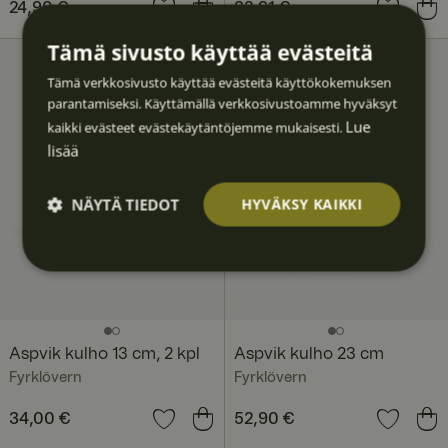
Hinta
24,90 €
:
24,90 €
Hinta
82,91 €
:
82,91 €
Tämä sivusto käyttää evästeitä
Tämä verkkosivusto käyttää evästeitä käyttökokemuksen
parantamiseksi. Käyttämällä verkkosivustoamme hyväksyt
Lue
kaikki evästeet evästekäytäntöjemme mukaisesti.
lisää
NÄYTÄ TIEDOT
HYVÄKSY KAIKKI
Ehdotto
Suoritu
Kohden
Toimin
Luokitt
masti
skyvyllis
tavat
nalliset
elematt
välttäm
et
omat
ättömä
t
Aspvik kulho 13 cm, 2 kpl
Aspvik kulho 23 cm
Fyrklövern
Fyrklövern
Hinta
34,00 €
:
34,00 €
Hinta
52,90 €
:
52,90 €