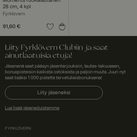
Moments ruokalautanen
visito
52
, että
rs.se
seku
käyttäjän
28 cm, 4 kpl
ntia
selausistunto
Fyrklövern
on suunnattu
samaan
palvelimeen
Hinta
91,60 €
:
91,60 €
istunnossa,
jotta
käyttäjäkokem
us säilyy
Liity Fyrklövern Clubiin ja saat
yhtenäisenä.
ainutlaatuisia etuja!
ASP.NET_SessionId
Istunt
Tämän
Micro
o
evästeen on
soft
asettanut
Corp
Jäsenenä saat pääsyn jäsentarjouksiin, lautas-takuuseen,
Doubleclick, ja
orati
bonuspisteisiin kaikista ostoksista ja paljon muuta. Juuri nyt
se antaa
on
saat lisäksi 1 000 pistettä tervetuliaisbonuksena!
www.
tietoja siitä,
fyrklo
miten
vern.
loppukäyttäjä
Liity jäseneksi
com
käyttää
verkkosivusto
a, sekä
kaikista
Lue lisää jäseneduistamme
mainoksista,
jotka
loppukäyttäjä
on saattanut
FYRKLÖVERN
nähdä ennen
vierailua