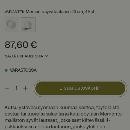
Moments syvä lautanen 23 cm, 4 kpl
VARIANTTI
:
87,60 €
Hinta
:
87,60 €
NÄYTÄ HINTAHISTORIA
VARASTOSSA
Lisää ostoskoriin
Kutsu ystäväsi syömään kuumaa keittoa, täyteläistä
pastaa tai tuoretta salaattia ja kata pöytään Moments-
malliston syvät lautaset, jotka saat kätevässä 4-
pakkauksessa. Upea lautanen, jonka ylellinen