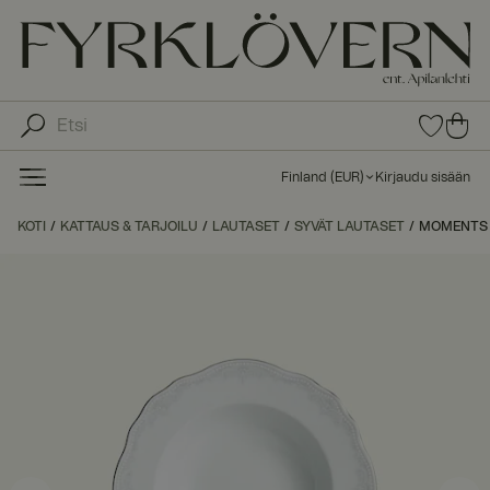
0
0
tuot
tu
etta
ot
suo
Finland
(
EUR
)
Kirjaudu sisään
sike
ett
issa
a
KOTI
KATTAUS & TARJOILU
LAUTASET
SYVÄT LAUTASET
MOMENTS S
ost
os
kor
iin