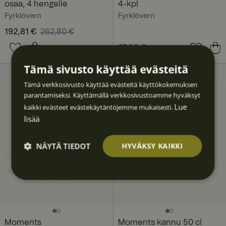
osaa, 4 hengelle
4-kpl
Fyrklövern
Fyrklövern
Nykyinen hinta
192,81 €
262,80 €
:
192,81 €
Edellinen hinta
:
Hinta
87,60 €
:
87,60 €
262,80 €
Tämä sivusto käyttää evästeitä
Tämä verkkosivusto käyttää evästeitä käyttökokemuksen
parantamiseksi. Käyttämällä verkkosivustoamme hyväksyt
Lue
kaikki evästeet evästekäytäntöjemme mukaisesti.
lisää
NÄYTÄ TIEDOT
HYVÄKSY KAIKKI
Ehdotto
Suoritu
Kohden
Toimin
Luokitt
masti
skyvyllis
tavat
nalliset
elematt
välttäm
et
omat
ättömä
t
Moments
Moments kannu 50 cl