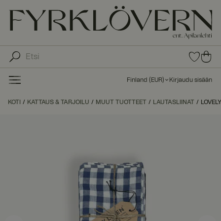
0
0
tuot
tu
etta
ot
suo
Finland
(
EUR
)
Kirjaudu sisään
sike
ett
issa
a
KOTI
KATTAUS & TARJOILU
MUUT TUOTTEET
LAUTASLIINAT
LOVELY
ost
os
kor
iin