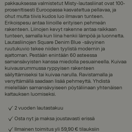
pakkauksessa valmistetut Misty-lautasliinat ovat 100-
prosenttisesti Euroopassa kasvatettua pellavaa, ja
ohut mutta tiivis kudos luo ilmavan tunteen.
Erikoispesu antaa liinoille erityisen pehmeän
rakenteen. Liinojen kevyt rakenne antaa raikkaan
tunteen, samalla kun liina henkii lämpöä ja luonnetta.
Lautasliinojen Square Denim Blue -sävyinen
ruutukuvio tekee niiden tyylistä modernin ja
ajattoman. Pestään enintään 60 asteessa
samansävyisten kanssa miedolla pesuaineella. Kuivaa
kuivausrummussa ryppyisen rakenteen
säilyttämiseksi tai kuivaa narulla. Ravistamalla ja
venyttämällä saadaan lisää pehmeyttä. Yhdistä
mielellään samansävyiseen pöytäliinaan yhtenäisen
kattauksen luomiseksi.
2 vuoden lautastakuu
Osta nyt ja maksa joustavasti erissä
Ilmainen toimitus yli 59,90 € tilauksiin