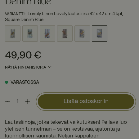
Denim Blue
Lovely Linen Lovely lautasliina 42 x 42 cm 4 kpl,
VARIANTTI
:
Square Denim Blue
49,90 €
Hinta
:
49,90 €
NÄYTÄ HINTAHISTORIA
VARASTOSSA
Lisää ostoskoriin
Lautasliinoja, jotka tekevät vaikutuksen! Pellava luo
ylellisen tunnelman – se on kestävää, ajatonta ja
luonnollisen kaunista. Neljän kappaleen