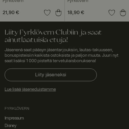
Fyrklövern
Fyrklövern
ntia
selausistunto
on suunnattu
samaan
Hinta
21,90 €
:
21,90 €
Hinta
18,90 €
:
18,90 €
palvelimeen
istunnossa,
jotta
käyttäjäkokem
Liity Fyrklövern Clubiin ja saat
us säilyy
yhtenäisenä.
ainutlaatuisia etuja!
ASP.NET_SessionId
Istunt
Tämän
Micro
Jäsenenä saat pääsyn jäsentarjouksiin, lautas-takuuseen,
o
evästeen on
soft
asettanut
Corp
bonuspisteisiin kaikista ostoksista ja paljon muuta. Juuri nyt
Doubleclick, ja
orati
saat lisäksi 1 000 pistettä tervetuliaisbonuksena!
se antaa
on
www.
tietoja siitä,
fyrklo
miten
Liity jäseneksi
vern.
loppukäyttäjä
com
käyttää
verkkosivusto
Lue lisää jäseneduistamme
a, sekä
kaikista
mainoksista,
jotka
loppukäyttäjä
FYRKLÖVERN
on saattanut
nähdä ennen
Impressum
vierailua
mainitussa
Disney