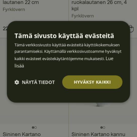
lautanen 22 cm
ruokalautanen 26 cm, 4
kpl
Fyrklövern
Fyrklövern
Hinta
22,90 €
:
22,90 €
Hinta
95,61 €
:
95,61 €
Tämä sivusto käyttää evästeitä
Tämä verkkosivusto käyttää evästeitä käyttökokemuksen
parantamiseksi. Käyttämällä verkkosivustoamme hyväksyt
Lue
kaikki evästeet evästekäytäntöjemme mukaisesti.
lisää
NÄYTÄ TIEDOT
HYVÄKSY KAIKKI
Ehdotto
Suoritu
Kohden
Toimin
Luokitt
masti
skyvyllis
tavat
nalliset
elematt
välttäm
et
omat
ättömä
t
Sininen Kartano
Sininen Kartano kannu