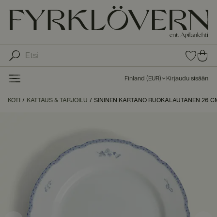
0
0
tuot
tu
etta
ot
suo
Finland
(
EUR
)
Kirjaudu sisään
sike
ett
issa
a
KOTI
KATTAUS & TARJOILU
SININEN KARTANO RUOKALAUTANEN 26 C
ost
os
kor
iin