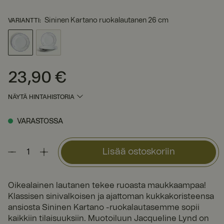
Sininen Kartano ruokalautanen 26 cm
VARIANTTI
:
23,90 €
Hinta
:
23,90 €
NÄYTÄ HINTAHISTORIA
VARASTOSSA
Lisää ostoskoriin
Oikealainen lautanen tekee ruoasta maukkaampaa!
Klassisen sinivalkoisen ja ajattoman kukkakoristeensa
ansiosta Sininen Kartano -ruokalautasemme sopii
kaikkiin tilaisuuksiin. Muotoiluun Jacqueline Lynd on