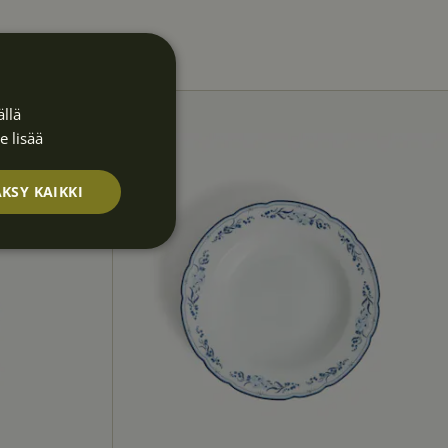
llä
e lisää
KSY KAIKKI
Luokittelematt
omat
okittelemattomat