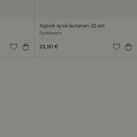
autumisen ja
Aspvik syvä lautanen 22 cm
Fyrklövern
ä on hyödyllistä
 verkkosivuston
Hinta
23,90 €
:
23,90 €
seen sivujen
iin
lausistunto on
kokemus säilyy