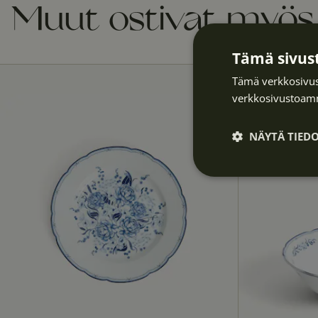
Muut ostivat myös
Tämä sivust
Tämä verkkosivus
verkkosivustoamm
NÄYTÄ TIED
Ehdottomasti
välttämättöm
t
Ehdottomasti vä