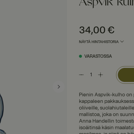
Aspvik kul
Hinta
:
34,00 €
34,00 €
NÄYTÄ HINTAHISTORIA
VARASTOSSA
Pienin Aspvik-kulho on 
kappaleen pakkauksessa 
oliiveille, suolahiutaleil
mallistoa, joka on suunn
Anna Handellin toimesta
isoäitinsä käsin maalatu