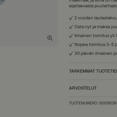
maailmaa, ja siinä on h
sijaitsevasta puutarhast
2 vuoden lautastaku
Osta nyt ja maksa jou
Ilmainen toimitus yli 
Nopea toimitus 3–5 
30 päivän ilmainen p
TARKEMMAT TUOTETI
ARVOSTELUT
TUOTENUMERO
:
10009039