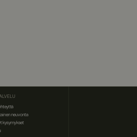
ja siitä, miten
ksista, jotka
ussa
nistaa palvelimen,
Load Balancer -
set evästeiden
ALVELU
yhteyttä
tainen neuvonta
yt kysymykset
u