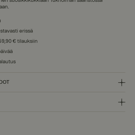
änen suosikkikukkiaan Tukholman saaristossa
aan.
u
stavasti erissä
59,90 € tilauksiin
päivää
alautus
EDOT