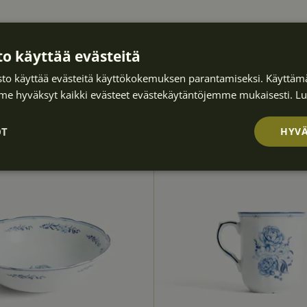
o käyttää evästeitä
to käyttää evästeitä käyttökokemuksen parantamiseksi. Käyttämä
e hyväksyt kaikki evästeet evästekäytäntöjemme mukaisesti.
Lu
OT
HYVÄ
Suorituskyvyllis
Kohdentavat
Toiminnalliset
ä
et
lttämättömät
Suorituskyvylliset
Kohdentavat
Toiminnalliset
Lu