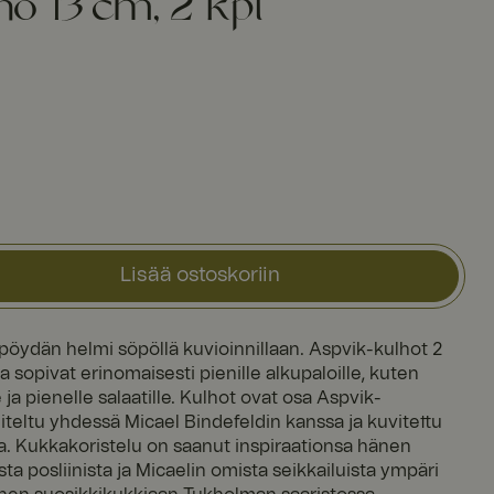
ho 13 cm, 2 kpl
Lisää ostoskoriin
pöydän helmi söpöllä kuvioinnillaan. Aspvik-kulhot 2
sopivat erinomaisesti pienille alkupaloille, kuten
le ja pienelle salaatille. Kulhot ovat osa Aspvik-
iteltu yhdessä Micael Bindefeldin kanssa ja kuvitettu
. Kukkakoristelu on saanut inspiraationsa hänen
sta posliinista ja Micaelin omista seikkailuista ympäri