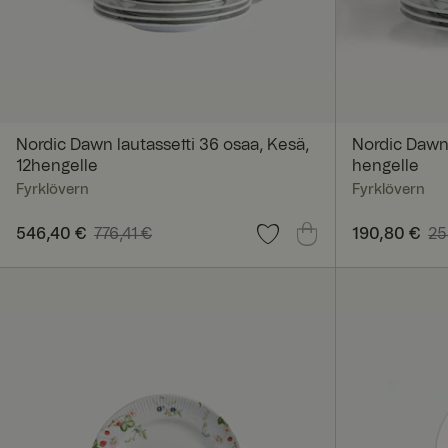
Ehdottomasti vä
Ehdottomasti välttäm
tilinhallinnan. Sivus
Nimi
Nordic Dawn lautassetti 36 osaa, Kesä,
Nordic Dawn 
12hengelle
hengelle
__cf_bm
Fyrklövern
Fyrklövern
Nykyinen hinta
546,40 €
776,41 €
:
546,40 €
Edellinen hinta
:
Nykyinen hi
190,80 €
25
776,41 €
258,81 €
FPGSID
_pinterest_ct_ua
x-ms-routing-nam