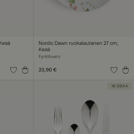
okittelemattomat
autumisen ja
 Kesä
Nordic Dawn ruokalautanen 27 cm,
Kesä
ä on hyödyllistä
Fyrklövern
 verkkosivuston
Hinta
23,90 €
:
23,90 €
seen sivujen
16 OSAA
iin
lausistunto on