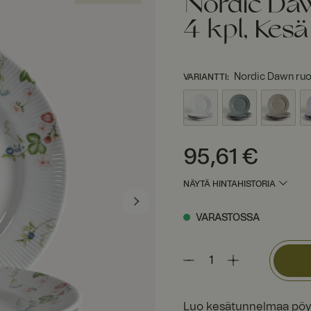
Nordic Da
4 kpl, Kesä
Nordic Dawn ruo
VARIANTTI
:
Hinta
:
95,61 €
95,61 €
NÄYTÄ HINTAHISTORIA
VARASTOSSA
Luo kesätunnelmaa pöyt