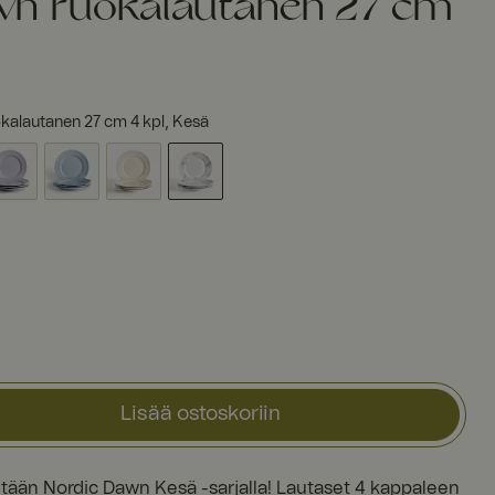
wn ruokalautanen 27 cm
kalautanen 27 cm 4 kpl, Kesä
Lisää ostoskoriin
ään Nordic Dawn Kesä -sarjalla! Lautaset 4 kappaleen