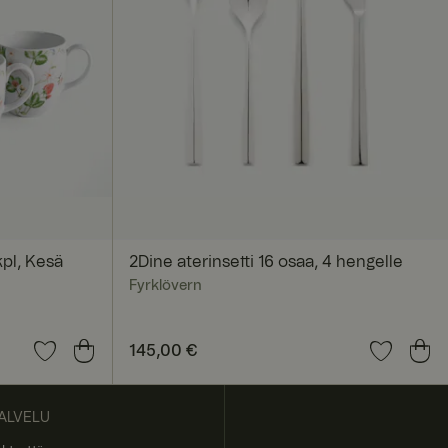
kokemus säilyy
ja siitä, miten
ksista, jotka
ussa
nistaa palvelimen,
Load Balancer -
pl, Kesä
2Dine aterinsetti 16 osaa, 4 hengelle
Fyrklövern
set evästeiden
Hinta
145,00 €
:
145,00 €
ALVELU