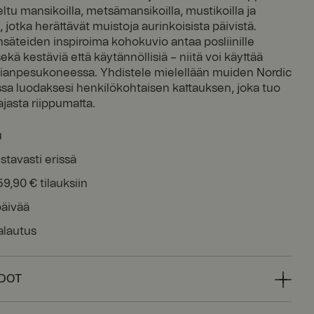
tu mansikoilla, metsämansikoilla, mustikoilla ja
, jotka herättävät muistoja aurinkoisista päivistä.
säteiden inspiroima kohokuvio antaa posliinille
sekä kestäviä että käytännöllisiä – niitä voi käyttää
tianpesukoneessa. Yhdistele mielellään muiden Nordic
sa luodaksesi henkilökohtaisen kattauksen, joka tuo
asta riippumatta.
u
stavasti erissä
59,90 € tilauksiin
päivää
alautus
EDOT