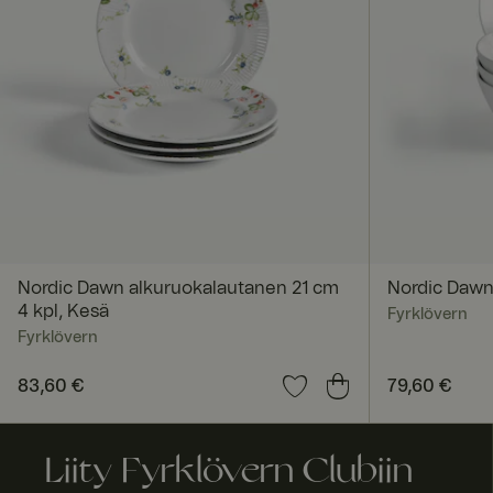
ASP.NET_SessionId
SERVERID
Nordic Dawn alkuruokalautanen 21 cm
Nordic Dawn 
4 kpl, Kesä
Fyrklövern
_tt_enable_cookie
Fyrklövern
Hinta
83,60 €
:
83,60 €
Hinta
79,60 €
:
79,60
currency
Liity Fyrklövern Clubiin