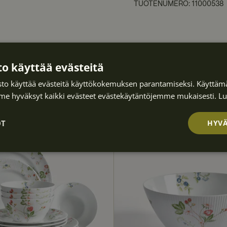
TUOTENUMERO
:
11000538
o käyttää evästeitä
to käyttää evästeitä käyttökokemuksen parantamiseksi. Käyttämä
UUTUUS
e hyväksyt kaikki evästeet evästekäytäntöjemme mukaisesti.
Lu
OT
HYVÄ
Suorituskyvyllis
Kohdentavat
Toiminnalliset
ä
et