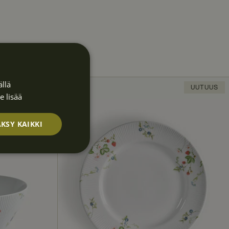
llä
UUTUUS
UUTUUS
e lisää
KSY KAIKKI
Luokittelematt
omat