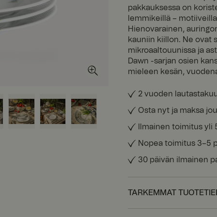
pakkauksessa on koristel
lemmikeillä – motiiveilla
Hienovarainen, auringon
kauniin kiillon. Ne ovat 
mikroaaltouunissa ja as
Dawn -sarjan osien kans
mieleen kesän, vuodenaj
2 vuoden lautastaku
Osta nyt ja maksa jou
Ilmainen toimitus yli 
Nopea toimitus 3–5 
30 päivän ilmainen p
TARKEMMAT TUOTETI