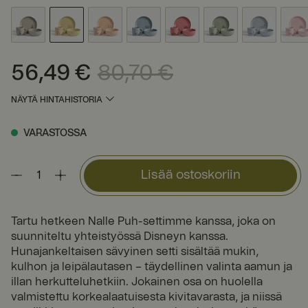
56,49 €
80,70 €
Nykyinen hinta
:
56,49 €
Edellinen hinta
:
80,70 €
NÄYTÄ HINTAHISTORIA
VARASTOSSA
Lisää ostoskoriin
Tartu hetkeen Nalle Puh-settimme kanssa, joka on
suunniteltu yhteistyössä Disneyn kanssa.
Hunajankeltaisen sävyinen setti sisältää mukin,
kulhon ja leipälautasen – täydellinen valinta aamun ja
illan herkutteluhetkiin. Jokainen osa on huolella
valmistettu korkealaatuisesta kivitavarasta, ja niissä