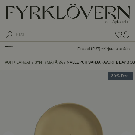
0
0
tuot
tu
etta
ot
suo
Finland
(
EUR
)
Kirjaudu sisään
sike
ett
issa
a
KOTI
LAHJAT
SYNTYMÄPÄIVÄ
NALLE PUH SARJA FAVORITE DAY 3 OS
ost
os
30% Deal
kor
iin