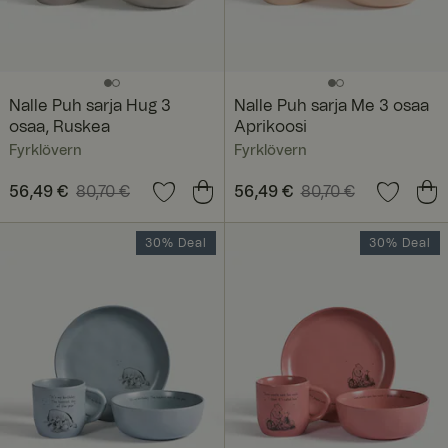
Nalle Puh sarja Hug 3
Nalle Puh sarja Me 3 osaa
osaa, Ruskea
Aprikoosi
Fyrklövern
Fyrklövern
Nykyinen hinta
56,49 €
80,70 €
:
Nykyinen hinta
56,49 €
80,70 €
:
56,49 €
Edellinen hinta
:
56,49 €
Edellinen hinta
:
80,70 €
80,70 €
30% Deal
30% Deal