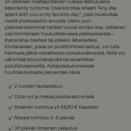
on silkkisen mattapintainen ruskea lasitus sekä
käsintehty tuntuma. Osia koristaa sitaatti "Any day
spent with you is my favorite day.", joka muistuttaa
meitä yhdessäolon arvosta. Usein juuri
yksinkertaisimmat hetket tuovat eniten iloa. Jokainen
osa toimitetaan houkuttelevassa pakkauksessa –
ihana lahja itsellesi tai jollekin läheisellesi.
Kivitavaraan, jossa on puolihimmeä lasitus, voi tulla
harmaita jälkiä metallisista ruokailuvälineistä. Niitä voi
vähentää sitruunahapolla tai keramiikan
puhdistusaineella. Astianpesukoneessa
huuhtelukirkaste pienentää riskiä.
2 vuoden lautastakuu
Osta nyt ja maksa joustavasti erissä
Ilmainen toimitus yli 59,90 € tilauksiin
Nopea toimitus 3–5 päivää
30 päivän ilmainen palautus