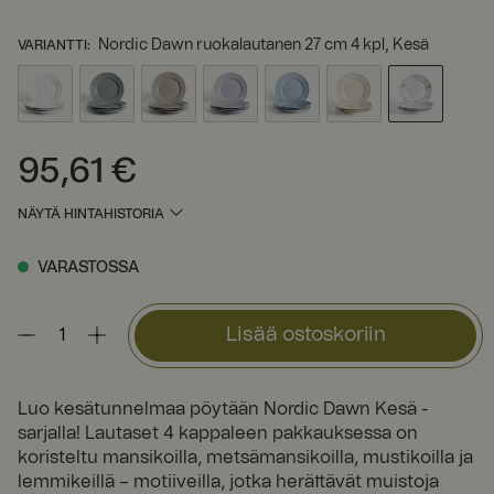
Nordic Dawn ruokalautanen 27 cm 4 kpl, Kesä
VARIANTTI
:
95,61 €
Hinta
:
95,61 €
NÄYTÄ HINTAHISTORIA
VARASTOSSA
Lisää ostoskoriin
Luo kesätunnelmaa pöytään Nordic Dawn Kesä -
sarjalla! Lautaset 4 kappaleen pakkauksessa on
koristeltu mansikoilla, metsämansikoilla, mustikoilla ja
lemmikeillä – motiiveilla, jotka herättävät muistoja