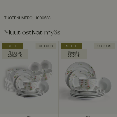
TUOTENUMERO
:
11000538
Muut ostivat myös
SETTI
UUTUUS
SETTI
UUTUUS
Säästä
Säästä
230,01 €
68,01 €