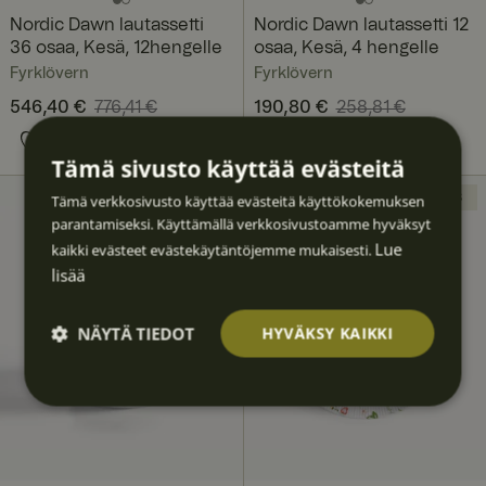
Nordic Dawn lautassetti
Nordic Dawn lautassetti 12
36 osaa, Kesä, 12hengelle
osaa, Kesä, 4 hengelle
Fyrklövern
Fyrklövern
Nykyinen hinta
546,40 €
776,41 €
:
Nykyinen hinta
190,80 €
258,81 €
:
546,40 €
Edellinen hinta
:
190,80 €
Edellinen hinta
:
776,41 €
258,81 €
Tämä sivusto käyttää evästeitä
UUTUUS
UUTUUS
Tämä verkkosivusto käyttää evästeitä käyttökokemuksen
parantamiseksi. Käyttämällä verkkosivustoamme hyväksyt
Lue
kaikki evästeet evästekäytäntöjemme mukaisesti.
lisää
NÄYTÄ TIEDOT
HYVÄKSY KAIKKI
Ehdotto
Suoritu
Kohden
Toimin
Luokitt
masti
skyvyllis
tavat
nalliset
elematt
välttäm
et
omat
ättömä
t