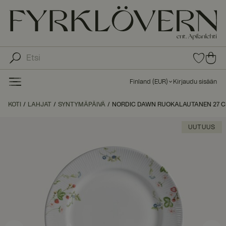
0
0
tuot
tu
etta
ot
suo
Finland
(
EUR
)
Kirjaudu sisään
sike
ett
issa
a
KOTI
LAHJAT
SYNTYMÄPÄIVÄ
NORDIC DAWN RUOKALAUTANEN 27 CM
ost
os
UUTUUS
kor
iin