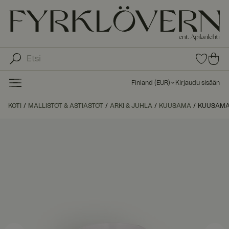
0
0
tuot
tu
etta
ot
suo
Finland
(
EUR
)
Kirjaudu sisään
sike
ett
issa
a
KOTI
MALLISTOT & ASTIASTOT
ARKI & JUHLA
KUUSAMA
KUUSAMA 
ost
os
kor
iin