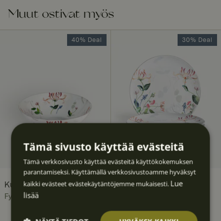
Muut ostivat myös
40% Deal
30% Deal
Tämä sivusto käyttää evästeitä
Tämä verkkosivusto käyttää evästeitä käyttökokemuksen
parantamiseksi. Käyttämällä verkkosivustoamme hyväksyt
Lue
kaikki evästeet evästekäytäntöjemme mukaisesti.
Kuusama kulho 25 cm
Kuusama ruokalautanen
lisää
27 cm 4 kpl
Fyrklövern
Fyrklövern