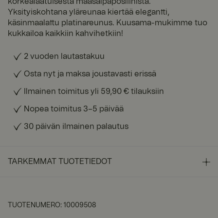
korkealaatuisesta maasälpäposliinista.
Yksityiskohtana yläreunaa kiertää elegantti,
käsinmaalattu platinareunus. Kuusama-mukimme tuo
kukkailoa kaikkiin kahvihetkiin!
2 vuoden lautastakuu
Osta nyt ja maksa joustavasti erissä
Ilmainen toimitus yli 59,90 € tilauksiin
Nopea toimitus 3–5 päivää
30 päivän ilmainen palautus
TARKEMMAT TUOTETIEDOT
TUOTENUMERO
:
10009508