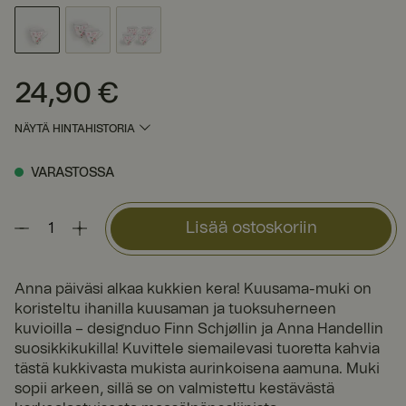
24,90 €
Hinta
:
24,90 €
NÄYTÄ HINTAHISTORIA
VARASTOSSA
Lisää ostoskoriin
Anna päiväsi alkaa kukkien kera! Kuusama-muki on
koristeltu ihanilla kuusaman ja tuoksuherneen
kuvioilla – designduo Finn Schjøllin ja Anna Handellin
suosikkikukilla! Kuvittele siemailevasi tuoretta kahvia
tästä kukkivasta mukista aurinkoisena aamuna. Muki
sopii arkeen, sillä se on valmistettu kestävästä