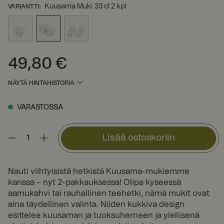
Kuusama Muki 33 cl 2 kpl
VARIANTTI
:
49,80 €
Hinta
:
49,80 €
NÄYTÄ HINTAHISTORIA
VARASTOSSA
Lisää ostoskoriin
Nauti viihtyisistä hetkistä Kuusama-mukiemme
kanssa – nyt 2-pakkauksessa! Olipa kyseessä
aamukahvi tai rauhallinen teehetki, nämä mukit ovat
aina täydellinen valinta. Niiden kukkiva design
esittelee kuusaman ja tuoksuherneen ja ylellisenä