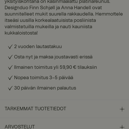
yksityiskohtana on käsinmaalattu platinareunus.
Designduo Finn Schjøll ja Anna Handell ovat
suunnitelleet mukit suurella rakkaudella. Hemmottele
itseäsi uusilla korkealaatuisista posliinista
valmistetuilla mukeilla ja nauti kauniista
kukkaloistosta!
2 vuoden lautastakuu
Osta nyt ja maksa joustavasti erissä
Ilmainen toimitus yli 59,90 € tilauksiin
Nopea toimitus 3–5 päivää
30 päivän ilmainen palautus
TARKEMMAT TUOTETIEDOT
ARVOSTELUT