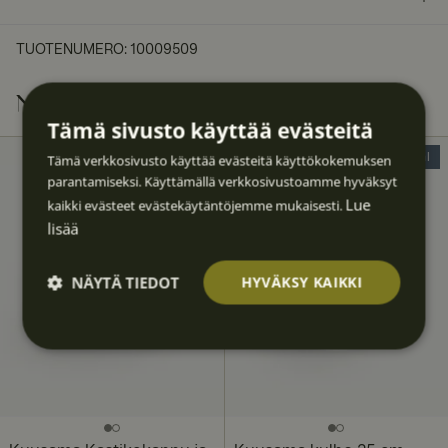
TUOTENUMERO
:
10009509
Muut ostivat myös
Tämä sivusto käyttää evästeitä
50% Deal
40% Deal
Tämä verkkosivusto käyttää evästeitä käyttökokemuksen
parantamiseksi. Käyttämällä verkkosivustoamme hyväksyt
Lue
kaikki evästeet evästekäytäntöjemme mukaisesti.
lisää
NÄYTÄ TIEDOT
HYVÄKSY KAIKKI
Ehdotto
Suoritu
Kohden
Toimin
Luokitt
masti
skyvyllis
tavat
nalliset
elematt
välttäm
et
omat
ättömä
t