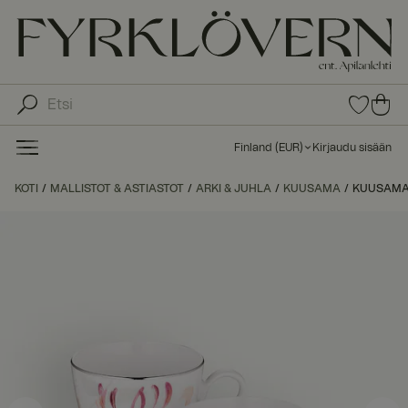
0
0
tuot
tu
etta
ot
suo
Finland
(
EUR
)
Kirjaudu sisään
sike
ett
issa
a
KOTI
MALLISTOT & ASTIASTOT
ARKI & JUHLA
KUUSAMA
KUUSAMA 
ost
os
kor
iin