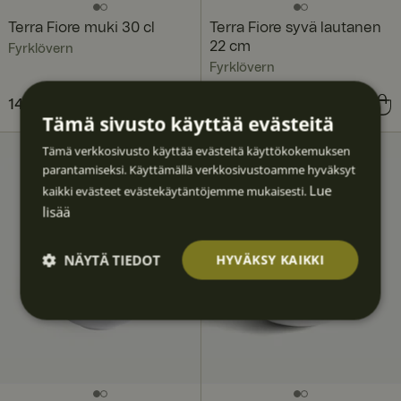
Terra Fiore muki 30 cl
Terra Fiore syvä lautanen
22 cm
Fyrklövern
Fyrklövern
Hinta
14,90 €
:
14,90 €
Hinta
18,90 €
:
18,90 €
Tämä sivusto käyttää evästeitä
Tämä verkkosivusto käyttää evästeitä käyttökokemuksen
parantamiseksi. Käyttämällä verkkosivustoamme hyväksyt
Lue
kaikki evästeet evästekäytäntöjemme mukaisesti.
lisää
NÄYTÄ TIEDOT
HYVÄKSY KAIKKI
Ehdotto
Suoritu
Kohden
Toimin
Luokitt
masti
skyvyllis
tavat
nalliset
elematt
välttäm
et
omat
ättömä
t