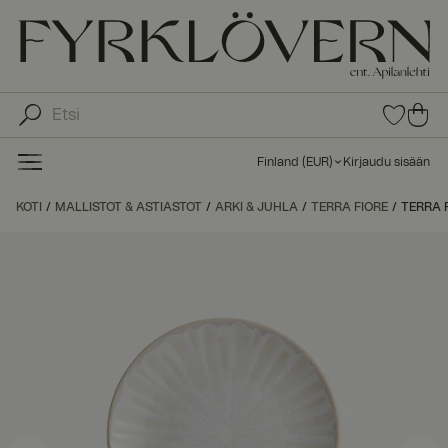
0
0
tuot
tu
etta
ot
suo
Finland
(
EUR
)
Kirjaudu sisään
sike
ett
issa
a
KOTI
MALLISTOT & ASTIASTOT
ARKI & JUHLA
TERRA FIORE
TERRA 
ost
os
kor
iin