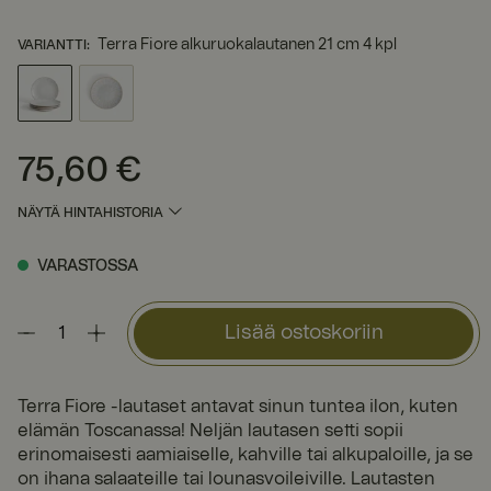
Terra Fiore alkuruokalautanen 21 cm 4 kpl
VARIANTTI
:
75,60 €
Hinta
:
75,60 €
NÄYTÄ HINTAHISTORIA
VARASTOSSA
Lisää ostoskoriin
Terra Fiore -lautaset antavat sinun tuntea ilon, kuten
elämän Toscanassa! Neljän lautasen setti sopii
erinomaisesti aamiaiselle, kahville tai alkupaloille, ja se
on ihana salaateille tai lounasvoileiville. Lautasten