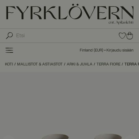
0
0
tuot
tu
etta
ot
suo
Finland
(
EUR
)
Kirjaudu sisään
sike
ett
issa
a
KOTI
MALLISTOT & ASTIASTOT
ARKI & JUHLA
TERRA FIORE
TERRA F
ost
os
kor
iin