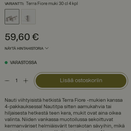
Terra Fiore muki 30 cl 4 kpl
VARIANTTI
:
59,60 €
Hinta
:
59,60 €
NÄYTÄ HINTAHISTORIA
VARASTOSSA
Lisää ostoskoriin
Nauti viihtyisistä hetkistä Terra Fiore -mukien kanssa
4-pakkauksessa! Nautitpa sitten aamukahvia tai
hiljaisesta hetkestä teen kera, mukit ovat aina oikea
valinta. Niiden vankassa muotoilussa sekoittuvat
kermanväriset helmiäisvärit terrakotan sävyihin, mikä