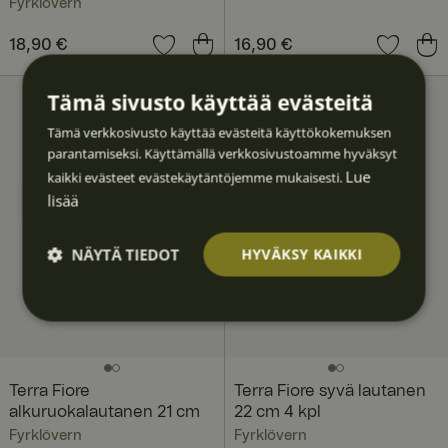
Fyrklövern
Hinta
18,90 €
:
18,90 €
Hinta
16,90 €
:
16,90 €
Tämä sivusto käyttää evästeitä
Tämä verkkosivusto käyttää evästeitä käyttökokemuksen
parantamiseksi. Käyttämällä verkkosivustoamme hyväksyt
Lue
kaikki evästeet evästekäytäntöjemme mukaisesti.
lisää
NÄYTÄ TIEDOT
HYVÄKSY KAIKKI
Ehdotto
Suoritu
Kohden
Toimin
Luokitt
masti
skyvyllis
tavat
nalliset
elematt
välttäm
et
omat
ättömä
t
Terra Fiore
Terra Fiore syvä lautanen
alkuruokalautanen 21 cm
22 cm 4 kpl
Fyrklövern
Fyrklövern