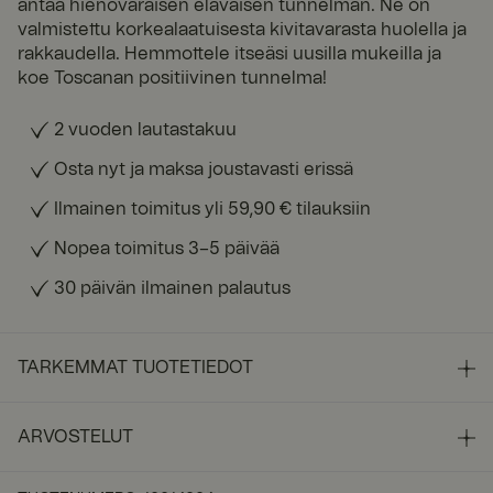
antaa hienovaraisen eläväisen tunnelman. Ne on
valmistettu korkealaatuisesta kivitavarasta huolella ja
rakkaudella. Hemmottele itseäsi uusilla mukeilla ja
koe Toscanan positiivinen tunnelma!
2 vuoden lautastakuu
Osta nyt ja maksa joustavasti erissä
Ilmainen toimitus yli 59,90 € tilauksiin
Nopea toimitus 3–5 päivää
30 päivän ilmainen palautus
TARKEMMAT TUOTETIEDOT
ARVOSTELUT