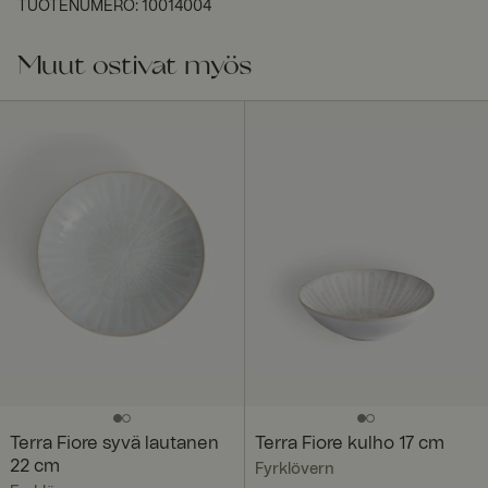
TUOTENUMERO
:
10014004
Muut ostivat myös
Terra Fiore syvä lautanen
Terra Fiore kulho 17 cm
22 cm
Fyrklövern