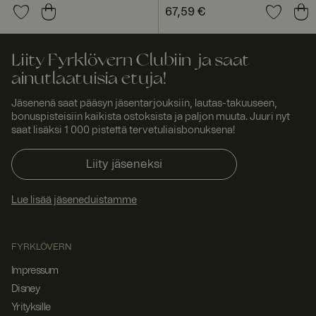
ntia
selausistunto
150,12 €
Edellinen hinta
:
on suunnattu
Hinta
67,59 €
:
67,59 €
226,80 €
samaan
palvelimeen
istunnossa,
jotta
Liity Fyrklövern Clubiin ja saat
käyttäjäkokem
us säilyy
ainutlaatuisia etuja!
yhtenäisenä.
Jäsenenä saat pääsyn jäsentarjouksiin, lautas-takuuseen,
ASP.NET_SessionId
Istunt
Tämän
Micro
o
evästeen on
soft
bonuspisteisiin kaikista ostoksista ja paljon muuta. Juuri nyt
asettanut
Corp
saat lisäksi 1 000 pistettä tervetuliaisbonuksena!
Doubleclick, ja
orati
se antaa
on
www.
tietoja siitä,
Liity jäseneksi
fyrklo
miten
vern.
loppukäyttäjä
com
käyttää
verkkosivusto
Lue lisää jäseneduistamme
a, sekä
kaikista
mainoksista,
jotka
FYRKLÖVERN
loppukäyttäjä
on saattanut
Impressum
nähdä ennen
vierailua
Disney
mainitussa
verkkosivusto
Yrityksille