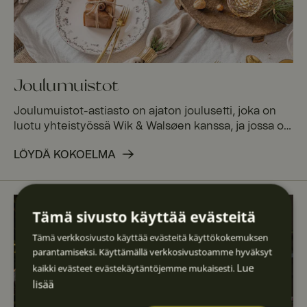
Joulumuistot
Joulumuistot-astiasto on ajaton joulusetti, joka on
luotu yhteistyössä Wik & Walsøen kanssa, ja jossa on
tähtiä ja lumihiutaleita aitoa kultaa. Valmistettu
LÖYDÄ KOKOELMA
hienoimmasta luuposliinista, jossa on kuvio ja kullalla
koristeltu reunus, joka yhdistää pohjoismaisen
muotoilun ja joulunvieton. Yhdistä kaksi koristetta
"Muistot" ja "Perinne" kauniin sekoituksen
Tämä sivusto käyttää evästeitä
luomiseksi. Täydennä Diamond-kristallilaseilla
täydellisen joulukattauksen luomiseksi.
Tämä verkkosivusto käyttää evästeitä käyttökokemuksen
parantamiseksi. Käyttämällä verkkosivustoamme hyväksyt
Lue
kaikki evästeet evästekäytäntöjemme mukaisesti.
lisää