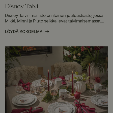
Disney Talvi
Disney Talvi -mallisto on iloinen jouluastiasto, jossa
Mikki, Minni ja Pluto seikkailevat talvimaisemassa.
Laadukkaasta posliinista valmistettu astiasto
LÖYDÄ KOKOELMA
ilahduttaa kuvioillaan ja luo uusia perinteitä talven
juhlakauteen aidossa Disneyn hengessä. Täydennä
kokonaisuus yhteensopivilla kristallilaseilla ja loihdi
täydellinen joulukattaus.