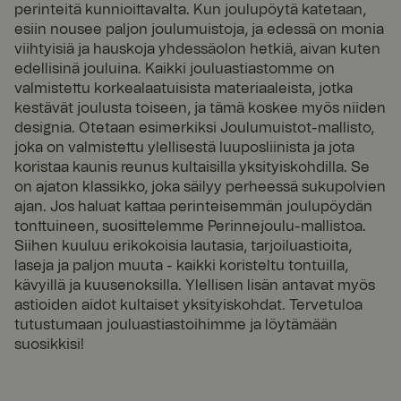
perinteitä kunnioittavalta. Kun joulupöytä katetaan,
_pinterest_ct_ua
1
Tätä evästettä
Pinte
esiin nousee paljon joulumuistoja, ja edessä on monia
vuosi
asetetaan
rest
suhteessa
Inc.
viihtyisiä ja hauskoja yhdessäolon hetkiä, aivan kuten
.ct.pi
Pinterest-
edellisinä jouluina. Kaikki jouluastiastomme on
ntere
markkinointiin
st.co
valmistettu korkealaatuisista materiaaleista, jotka
m
kestävät joulusta toiseen, ja tämä koskee myös niiden
x-ms-routing-name
59
Tätä evästettä
Micro
designia. Otetaan esimerkiksi Joulumuistot-mallisto,
minu
käytetään
soft
joka on valmistettu ylellisestä luuposliinista ja jota
.t.my
uttia
varmistamaan
visito
52
, että
koristaa kaunis reunus kultaisilla yksityiskohdilla. Se
rs.se
seku
käyttäjän
on ajaton klassikko, joka säilyy perheessä sukupolvien
ntia
selausistunto
on suunnattu
ajan. Jos haluat kattaa perinteisemmän joulupöydän
samaan
tonttuineen, suosittelemme Perinnejoulu-mallistoa.
palvelimeen
istunnossa,
Siihen kuuluu erikokoisia lautasia, tarjoiluastioita,
jotta
laseja ja paljon muuta - kaikki koristeltu tontuilla,
käyttäjäkokem
us säilyy
kävyillä ja kuusenoksilla. Ylellisen lisän antavat myös
yhtenäisenä.
astioiden aidot kultaiset yksityiskohdat. Tervetuloa
tutustumaan jouluastiastoihimme ja löytämään
ASP.NET_SessionId
Istunt
Tämän
Micro
o
evästeen on
soft
suosikkisi!
asettanut
Corp
Doubleclick, ja
orati
se antaa
on
www.
tietoja siitä,