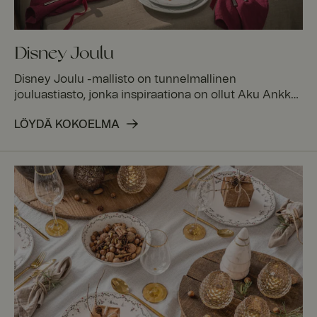
Disney Joulu
Disney Joulu -mallisto on tunnelmallinen
jouluastiasto, jonka inspiraationa on ollut Aku Ankka
ystävineen jouluaattona. Valmistettu laadukkaasta
LÖYDÄ KOKOELMA
posliinista nostalgisin kuvin, kauniisti kehystettynä
tähtikohokuviolla ja köynnöksellä. Täydennä
kokonaisuus yhteensopivilla kristallilaseilla ja luo
täydellinen joulukattaus.