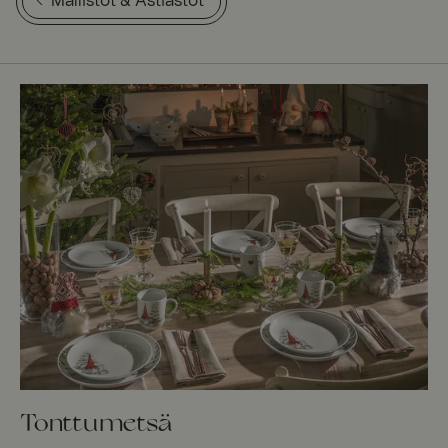
Mallistot & Astiastot
Tonttumetsä