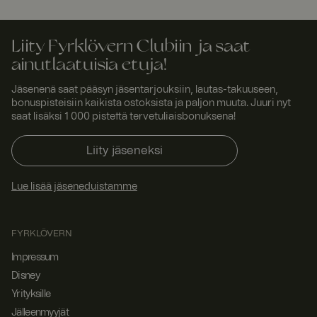
fyrklo
miten
vern.
loppukäyttäjä
com
käyttää
verkkosivusto
Liity Fyrklövern Clubiin ja saat
a, sekä
kaikista
ainutlaatuisia etuja!
mainoksista,
jotka
loppukäyttäjä
Jäsenenä saat pääsyn jäsentarjouksiin, lautas-takuuseen,
on saattanut
bonuspisteisiin kaikista ostoksista ja paljon muuta. Juuri nyt
nähdä ennen
saat lisäksi 1 000 pistettä tervetuliaisbonuksena!
vierailua
mainitussa
verkkosivusto
Liity jäseneksi
ssa.
SERVERID
Istunt
Yleensä
HAPr
o
käytetään
oxy
Lue lisää jäseneduistamme
kuormituksen
Tech
tasapainottam
nolog
iseen.
ies
Tunnistaa
LLC
FYRKLÖVERN
www.
palvelimen,
fyrklo
joka toimitti
Impressum
vern.
viimeisen
com
sivun
Disney
selaimelle.
Liitetty
Yrityksille
HAProxy Load
Balancer -
Jälleenmyyjät