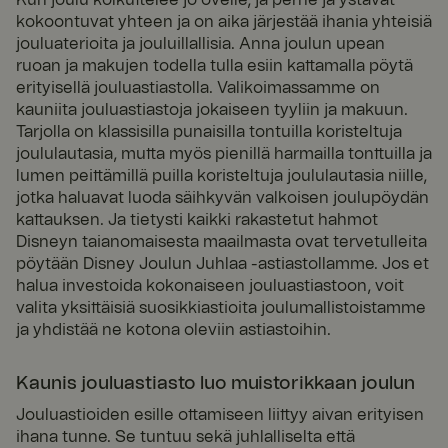
Palve
kokoontuvat yhteen ja on aika järjestää ihania yhteisiä
lunta
rjoaja
Päätt
jouluaterioita ja jouluillallisia. Anna joulun upean
Nimi
/
ymisa
Kuvaus
ruoan ja makujen todella tulla esiin kattamalla pöytä
Verk
ika
erityisellä jouluastiastolla. Valikoimassamme on
kotu
nnus
kauniita jouluastiastoja jokaiseen tyyliin ja makuun.
Tarjolla on klassisilla punaisilla tontuilla koristeltuja
__cf_bm
29
Tätä evästettä
Cloud
minu
käytetään
flare
joululautasia, mutta myös pienillä harmailla tonttuilla ja
uttia
erottamaan
Inc.
lumen peittämillä puilla koristeltuja joululautasia niille,
.astia
57
ihmiset ja
sto-
seku
botit. Tämä on
jotka haluavat luoda säihkyvän valkoisen joulupöydän
opas.
ntia
hyödyllistä
kattauksen. Ja tietysti kaikki rakastetut hahmot
fyrklo
verkkosivustol
vern.
le, jotta
Disneyn taianomaisesta maailmasta ovat tervetulleita
com
voidaan tehdä
pöytään Disney Joulun Juhlaa -astiastollamme. Jos et
Google Privacy Policy
päteviä
halua investoida kokonaiseen jouluastiastoon, voit
raportteja
verkkosivusto
valita yksittäisiä suosikkiastioita joulumallistoistamme
n käytöstä.
ja yhdistää ne kotona oleviin astiastoihin.
FPGSID
29
Tätä evästettä
Googl
minu
käytetään
e
.fyrkl
uttia
käyttäjän
Kaunis jouluastiasto luo muistorikkaan joulun
overn
52
istuntotilan
.com
seku
säilyttämiseen
Jouluastioiden esille ottamiseen liittyy aivan erityisen
ntia
sivujen
pyynnöissä.
ihana tunne. Se tuntuu sekä juhlalliselta että