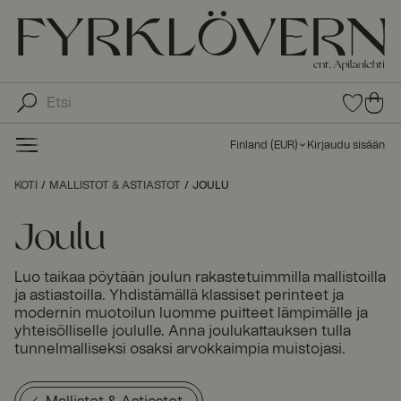
0
0
tuot
tu
etta
ot
suo
Finland
(
EUR
)
Kirjaudu sisään
sike
ett
issa
a
KOTI
MALLISTOT & ASTIASTOT
JOULU
ost
os
Joulu
kor
iin
Luo taikaa pöytään joulun rakastetuimmilla mallistoilla
ja astiastoilla. Yhdistämällä klassiset perinteet ja
modernin muotoilun luomme puitteet lämpimälle ja
yhteisölliselle joululle. Anna joulukattauksen tulla
tunnelmalliseksi osaksi arvokkaimpia muistojasi.