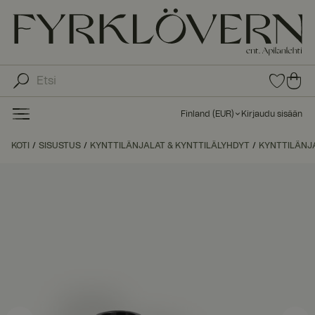
0
0
tuot
tu
etta
ot
suo
Finland
(
EUR
)
Kirjaudu sisään
sike
ett
issa
a
KOTI
SISUSTUS
KYNTTILÄNJALAT & KYNTTILÄLYHDYT
KYNTTILÄNJ
ost
os
kor
iin