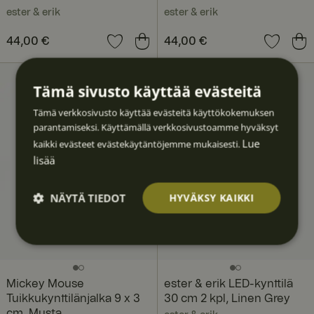
ester & erik
ester & erik
Hinta
44,00 €
:
44,00 €
Hinta
44,00 €
:
44,00 €
Tämä sivusto käyttää evästeitä
Tämä verkkosivusto käyttää evästeitä käyttökokemuksen
parantamiseksi. Käyttämällä verkkosivustoamme hyväksyt
Lue
kaikki evästeet evästekäytäntöjemme mukaisesti.
lisää
NÄYTÄ TIEDOT
HYVÄKSY KAIKKI
Ehdotto
Suoritu
Kohden
Toimin
Luokitt
masti
skyvyllis
tavat
nalliset
elematt
välttäm
et
omat
ättömä
t
Mickey Mouse
ester & erik LED-kynttilä
Tuikkukynttilänjalka 9 x 3
30 cm 2 kpl, Linen Grey
cm, Musta