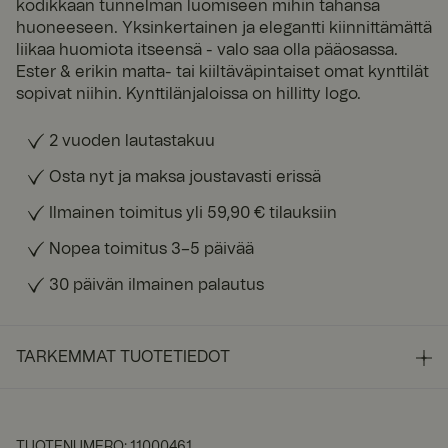
kodikkaan tunnelman luomiseen mihin tahansa
huoneeseen. Yksinkertainen ja elegantti kiinnittämättä
liikaa huomiota itseensä - valo saa olla pääosassa.
Ester & erikin matta- tai kiiltäväpintaiset omat kynttilät
sopivat niihin. Kynttilänjaloissa on hillitty logo.
2 vuoden lautastakuu
Osta nyt ja maksa joustavasti erissä
Ilmainen toimitus yli 59,90 € tilauksiin
Nopea toimitus 3–5 päivää
30 päivän ilmainen palautus
TARKEMMAT TUOTETIEDOT
TUOTENUMERO
:
11000461