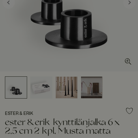
ESTER & ERIK
ester & erik kynttilänjalka 6 x
2,5 cm 2 kpl, Musta matta