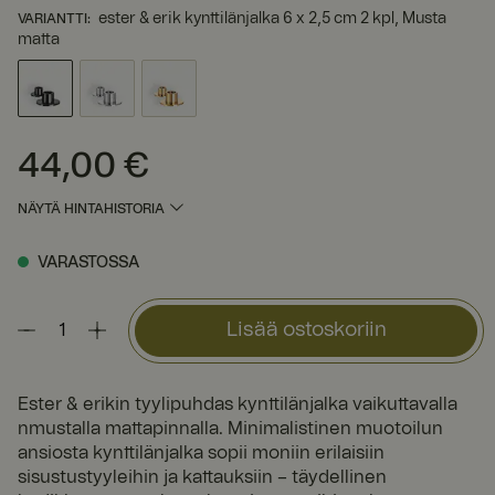
ester & erik kynttilänjalka 6 x 2,5 cm 2 kpl, Musta
VARIANTTI
:
matta
44,00 €
Hinta
:
44,00 €
NÄYTÄ HINTAHISTORIA
VARASTOSSA
Lisää ostoskoriin
Ester & erikin tyylipuhdas kynttilänjalka vaikuttavalla
nmustalla mattapinnalla. Minimalistinen muotoilun
ansiosta kynttilänjalka sopii moniin erilaisiin
sisustustyyleihin ja kattauksiin – täydellinen