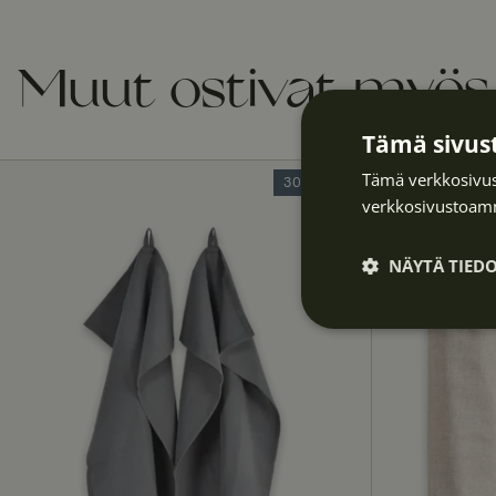
Muut ostivat myös
Tämä sivust
Tämä verkkosivus
30% Deal
verkkosivustoamm
NÄYTÄ TIED
Ehdottomasti
välttämättöm
t