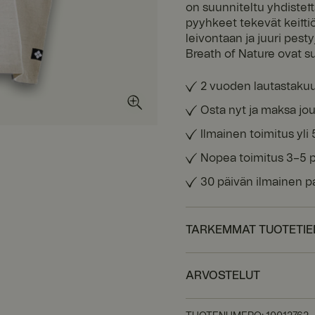
on suunniteltu yhdistet
pyyhkeet tekevät keittiö
leivontaan ja juuri pest
Breath of Nature ovat s
2 vuoden lautastaku
Osta nyt ja maksa jou
Ilmainen toimitus yli 
Nopea toimitus 3–5 
30 päivän ilmainen p
TARKEMMAT TUOTETI
ARVOSTELUT