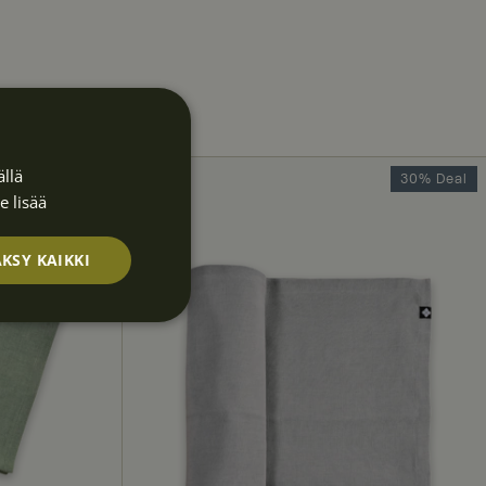
llä
20% Deal
30% Deal
e lisää
KSY KAIKKI
Luokittelematt
omat