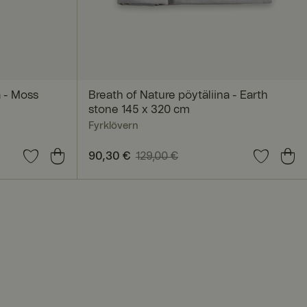
okittelemattomat
autumisen ja
a - Moss
Breath of Nature pöytäliina - Earth
stone 145 x 320 cm
ä on hyödyllistä
Fyrklövern
 verkkosivuston
llinen hinta
:
Nykyinen hinta
90,30 €
129,00 €
:
90,30 €
Edellinen hinta
:
129,00 €
seen sivujen
iin
lausistunto on