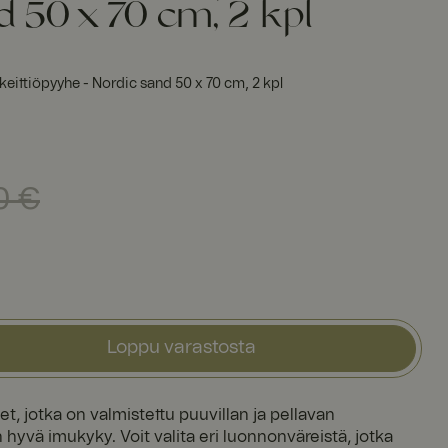
d 50 x 70 cm, 2 kpl
keittiöpyyhe - Nordic sand 50 x 70 cm, 2 kpl
dellinen hinta
:
25,90 €
0 €
Loppu varastosta
et, jotka on valmistettu puuvillan ja pellavan
n hyvä imukyky. Voit valita eri luonnonväreistä, jotka