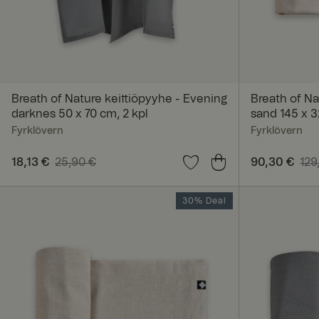
Ehdottomasti vä
Ehdottomasti välttäm
tilinhallinnan. Sivus
Nimi
Breath of Nature keittiöpyyhe - Evening
Breath of Na
darknes 50 x 70 cm, 2 kpl
sand 145 x 
__cf_bm
Fyrklövern
Fyrklövern
Nykyinen hinta
18,13 €
25,90 €
:
18,13 €
Edellinen hinta
:
Nykyinen hi
90,30 €
129
25,90 €
129,00 €
30% Deal
FPGSID
_pinterest_ct_ua
x-ms-routing-nam