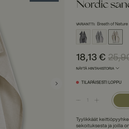
Nordic san
Breath of Nature 
VARIANTTI
:
Nykyinen hinta
:
18,13 €
E
18,13 €
25,9
NÄYTÄ HINTAHISTORIA
TILAPÄISESTI LOPPU
Tyylikkäät keittiöpyyhke
sekoituksesta ja joilla o