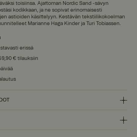
täväksi toisiinsa. Ajattoman Nordic Sand -sävyn
stäsi kodikkaan, ja ne sopivat erinomaisesti
yjen astioiden käsittelyyn. Kestävän tekstiilikokoelman
uunnitelleet Marianne Haga Kinder ja Turi Tobiassen.
u
stavasti erissä
59,90 € tilauksiin
päivää
alautus
EDOT