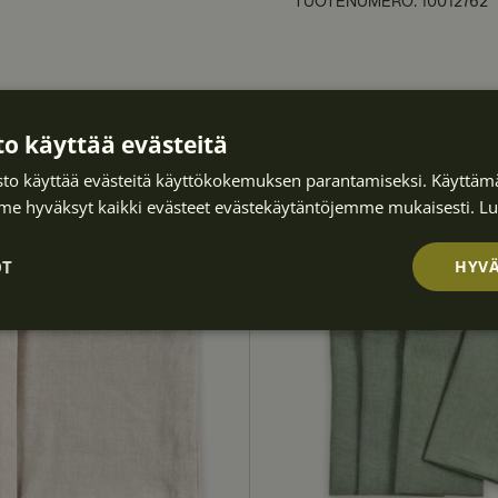
TUOTENUMERO
:
10012762
o käyttää evästeitä
to käyttää evästeitä käyttökokemuksen parantamiseksi. Käyttämä
30% Deal
e hyväksyt kaikki evästeet evästekäytäntöjemme mukaisesti.
Lu
OT
HYVÄ
Suorituskyvyllis
Kohdentavat
Toiminnalliset
ä
et