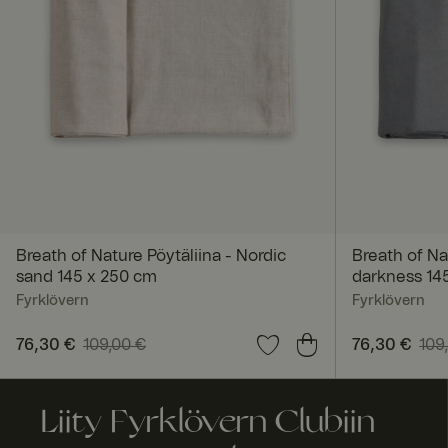
ASP.NET_SessionId
SERVERID
Breath of Nature Pöytäliina - Nordic
Breath of Na
sand 145 x 250 cm
darkness 14
_tt_enable_cookie
Fyrklövern
Fyrklövern
Nykyinen hinta
76,30 €
109,00 €
:
76,30 €
Edellinen hinta
:
Nykyinen hi
76,30 €
109
109,00 €
109,00 €
currency
Liity Fyrklövern Clubiin